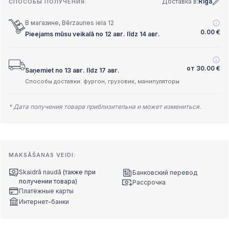
Доставка в:
Rīga
СПОСОБЫ ПОЛУЧЕНИЯ:
В магазине, Bērzaunes iela 12
0.00
€
Pieejams mūsu veikalā no 12 авг. līdz 14 авг.
от
30.00
€
Saņemiet no 13 авг. līdz 17 авг.
Способы доставки: фургон, грузовик, манипуляторы
* Дата получения товара приблизительна и может измениться.
MAKSĀŠANAS VEIDI:
Skaidrā naudā
(также при
Банковский перевод
получении товара)
Рассрочка
Платёжные карты
Интернет-банки