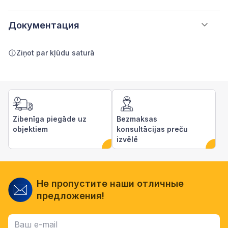
Документация
Ziņot par kļūdu saturā
Zibenīga piegāde uz
Bezmaksas
objektiem
konsultācijas preču
izvēlē
Не пропустите наши отличные
предложения!