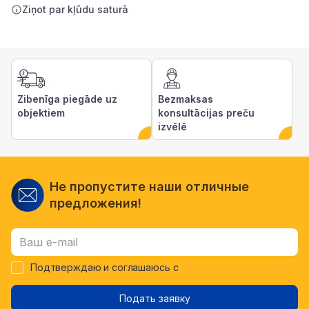
Ziņot par kļūdu saturā
Zibenīga piegāde uz
Bezmaksas
objektiem
konsultācijas preču
izvēlē
Не пропустите наши отличные
предложения!
Подтверждаю и соглашаюсь с
Подать заявку