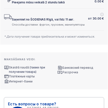
0.00
€
Pieejams mūsu veikalā 2 stundu laikā
от
30.00
€
Saņemiet no ŠODIENAS Rīgā, vai līdz 11 авг.
Способы доставки: фургон, грузовик, манипуляторы
* Дата получения товара приблизительна и может измениться.
MAKSĀŠANAS VEIDI:
Skaidrā naudā
(также при
Банковский перевод
получении товара)
Рассрочка
Платёжные карты
Интернет-банки
Есть вопросы о товаре?
SAZINIES AR DRUVIS: