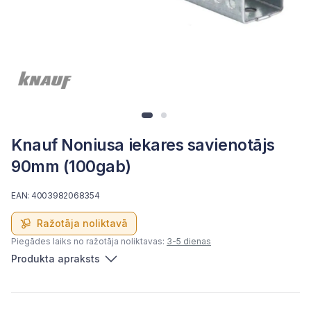
Knauf Noniusa iekares savienotājs
90mm (100gab)
EAN: 4003982068354
Ražotāja noliktavā
Piegādes laiks no ražotāja noliktavas:
3-5 dienas
Produkta apraksts