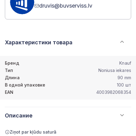
druvis@buvserviss.lv
Характеристики товара
Бренд
Knauf
Тип
Noniusa iekares
Длина
90 mm
В одной упаковке
100 шт
EAN
4003982068354
Описание
Ziņot par kļūdu saturā