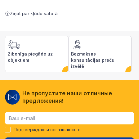
Ziņot par kļūdu saturā
Zibenīga piegāde uz
Bezmaksas
objektiem
konsultācijas preču
izvēlē
Не пропустите наши отличные
предложения!
Подтверждаю и соглашаюсь с