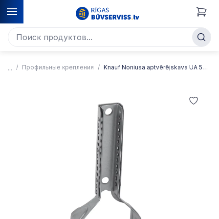
Профильные крепления
Knauf Noniusa aptvērējskava UA 50/40 profilam (100gab)