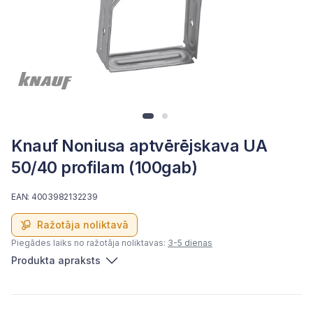
Knauf Noniusa aptvērējskava UA
50/40 profilam (100gab)
EAN: 4003982132239
Ražotāja noliktavā
Piegādes laiks no ražotāja noliktavas:
3-5 dienas
Produkta apraksts