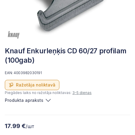
Knauf Enkurleņķis CD 60/27 profilam
(100gab)
EAN: 4003982030191
Ražotāja noliktavā
Piegādes laiks no ražotāja noliktavas:
3-5 dienas
Produkta apraksts
17.99 €
/шт