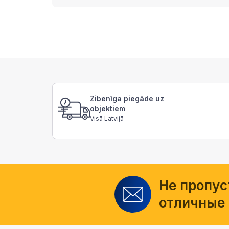
Zibenīga piegāde uz
objektiem
Visā Latvijā
Не пропус
отличные