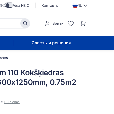
НДС
Без НДС
Контакты
RU
Войти
Советы и решения
ksnes
m 110 Kokšķiedras
x600x1250mm, 0.75m2
as:
1-3 dienas