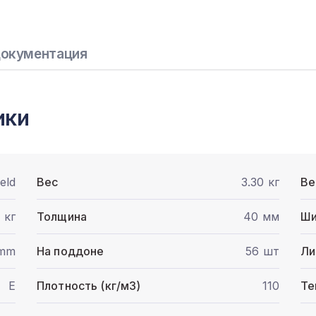
окументация
ики
eld
Вес
3.30 кг
Ве
 кг
Толщина
40 мм
Ши
 mm
На поддоне
56 шт
Ли
E
Плотность (кг/м3)
110
Те