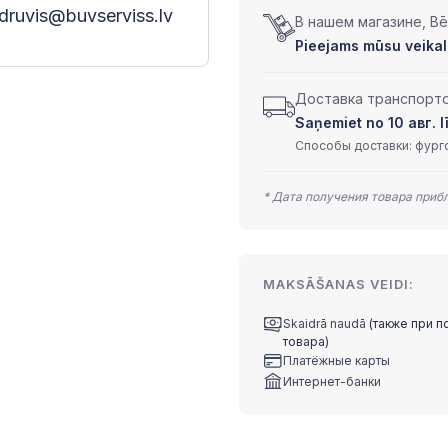
druvis@buvserviss.lv
В нашем магазине, Bēr
Pieejams mūsu veikalā
Доставка транспортом
Saņemiet no 10 авг. lī
Способы доставки: фурго
* Дата получения товара приб
MAKSĀŠANAS VEIDI:
Skaidrā naudā
(также при п
товара)
Платёжные карты
Интернет-банки