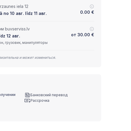
zaunes iela 12
0.00
€
 no 10 авг. līdz 11 авг.
 buvserviss.lv
от
30.00
€
dz 12 авг.
н, грузовик, манипуляторы
лизительна и может измениться.
олучении
Банковский перевод
Рассрочка