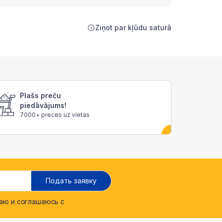
Ziņot par kļūdu saturā
Plašs preču
piedāvājums!
7000+ preces uz vietas
Подать заявку
ю и соглашаюсь с