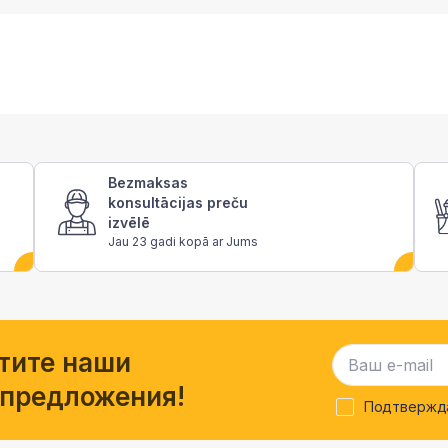
Bezmaksas
konsultācijas preču
izvēlē
Jau 23 gadi kopā ar Jums
тите наши
 предложения!
Подтвержда