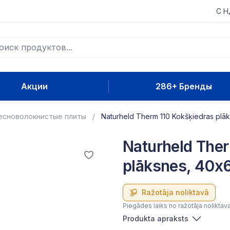
С 
Акции
286+ Бренды
сноволокнистые плиты
Naturheld Therm 110 Kokšķiedras plā
Naturheld Ther
plāksnes, 40
Ražotāja noliktavā
Piegādes laiks no ražotāja noliktav
Produkta apraksts