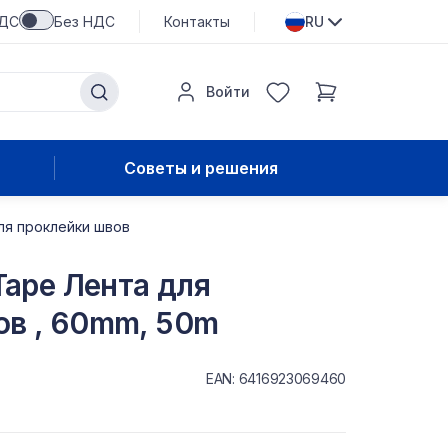
НДС
Без НДС
Контакты
RU
Войти
Советы и решения
для проклейки швов
 Tape Лента для
ов , 60mm, 50m
EAN: 6416923069460