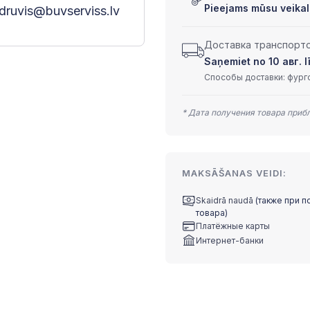
Pieejams mūsu veikal
druvis@buvserviss.lv
Доставка транспортом
Saņemiet no 10 авг. lī
Способы доставки: фурго
* Дата получения товара приб
MAKSĀŠANAS VEIDI:
Skaidrā naudā
(также при п
товара)
Платёжные карты
Интернет-банки