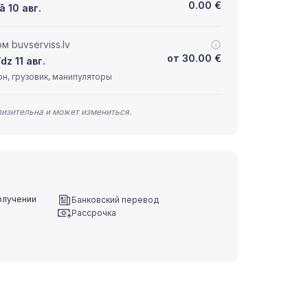
0.00
€
ā 10 авг.
 buvserviss.lv
от
30.00
€
dz 11 авг.
н, грузовик, манипуляторы
лизительна и может измениться.
олучении
Банковский перевод
Рассрочка