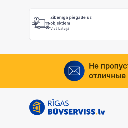
Zibenīga piegāde uz
objektiem
Visā Latvijā
Не пропус
отличные