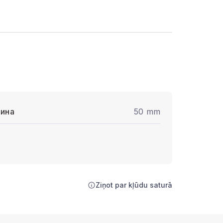
ина
50 mm
Ziņot par kļūdu saturā