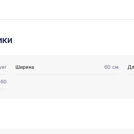
ики
ver
Ширина
60 см
Дл
460