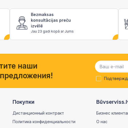
Bezmaksas
konsultācijas preču
izvēlē
Jau 23 gadi kopā ar Jums
тите наши
 предложения!
Подтвержда
Покупки
Būvserviss.l
Дистанционный контракт
Бизнес клиента
Политика конфиденциальности
О нас