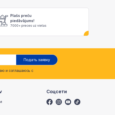
Plašs preču
piedāvājums!
7000+ preces uz vietas
Подать заявку
ю и соглашаюсь с
v
Соцсети
м