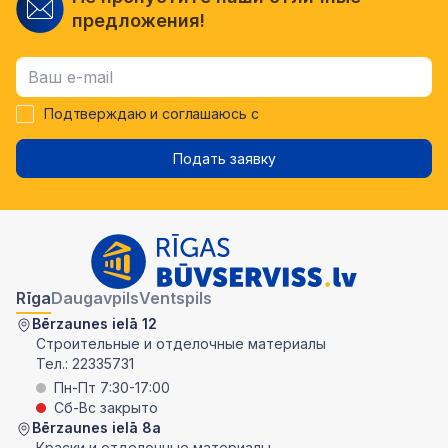
предложения!
Подтверждаю и соглашаюсь с
Подать заявку
Rīga
Daugavpils
Ventspils
Bērzaunes ielā 12
Строительные и отделочные материалы
Тел.:
22335731
Пн-Пт 7:30-17:00
Сб-Вс закрыто
Bērzaunes ielā 8a
Краски и отделочные материалы