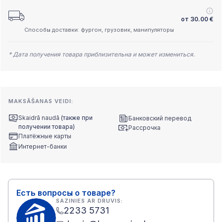
от
30.00
€
Способы доставки: фургон, грузовик, манипуляторы
* Дата получения товара приблизительна и может измениться.
MAKSĀŠANAS VEIDI:
Skaidrā naudā
(также при
Банковский перевод
получении товара)
Рассрочка
Платёжные карты
Интернет-банки
Есть вопросы о товаре?
SAZINIES AR DRUVIS:
2233 5731