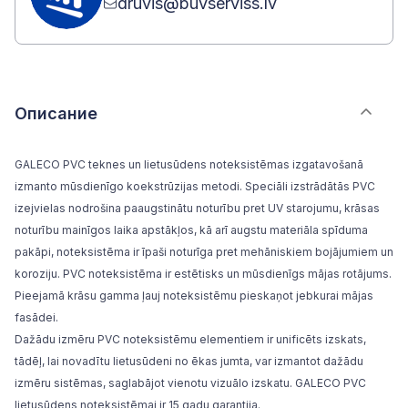
druvis@buvserviss.lv
Описание
GALECO PVC teknes un lietusūdens noteksistēmas izgatavošanā
izmanto mūsdienīgo koekstrūzijas metodi. Speciāli izstrādātās PVC
izejvielas nodrošina paaugstinātu noturību pret UV starojumu, krāsas
noturību mainīgos laika apstākļos, kā arī augstu materiāla spīduma
pakāpi, noteksistēma ir īpaši noturīga pret mehāniskiem bojājumiem un
koroziju. PVC noteksistēma ir estētisks un mūsdienīgs mājas rotājums.
Pieejamā krāsu gamma ļauj noteksistēmu pieskaņot jebkurai mājas
fasādei.
Dažādu izmēru PVC noteksistēmu elementiem ir unificēts izskats,
tādēļ, lai novadītu lietusūdeni no ēkas jumta, var izmantot dažādu
izmēru sistēmas, saglabājot vienotu vizuālo izskatu. GALECO PVC
lietusūdens noteksistēmai ir 15 gadu garantija.