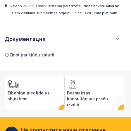
Galeco PVC 150
tekņu sistēma paredzēta ūdens novadīšanai no
lielām vienlaidu rūpniecības objektu un citu ēku jumta platībām.
Документация
Ziņot par kļūdu saturā
Zibenīga piegāde uz
Bezmaksas
objektiem
konsultācijas preču
izvēlē
Не пропустите наши отличные