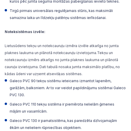
kuros pēc jumta seguma montāžas pabeigšanas ievieto teknes.
Tirgū pirmais universālais regulējamais stūris, kas maksimāli
samazina laika un līdzekļu patēriņu sistēmas ierīkošanai.
Noteksistēmas izvēle:
Lietusūdens tekņu un notekcauruļu izmēra izvēle atkarīga no jumta
plaknes laukuma un plānotā notekcauruļu izvietojuma.Tekņu un
notekcauruļu izmērs atkarīgs no jumta plaknes laukuma un plānotā
cauruļa izvietojuma. Dati tabulā nosaka jumta maksimālo platību, no
kādas ūdeni var uzņemt atsevišķas sistēmas.
Galeco PVC 90
tekņu sistēmu ieteicams izmantot lapenēm,
garāžām, balkoniem. Ar to var veidot papildinājumu sistēmai Galeco
PVC 130.
Galeco PVC 110
tekņu sistēma ir piemērota nelielām ģimenes
mājām un vasarnīcām.
Galeco PVC 130
ir pamatsistēma, kas paredzēta dzīvojamajām
ēkām un nelieliem rūpniecības objektiem.