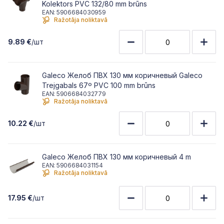
Kolektors PVC 132/80 mm brūns
EAN: 5906684030959
Ražotāja noliktavā
9.89 €
/шт
Galeco Желоб ПВХ 130 мм коричневый Galeco
Trejgabals 67º PVC 100 mm brūns
EAN: 5906684032779
Ražotāja noliktavā
10.22 €
/шт
Galeco Желоб ПВХ 130 мм коричневый 4 m
EAN: 5906684031154
Ražotāja noliktavā
17.95 €
/шт