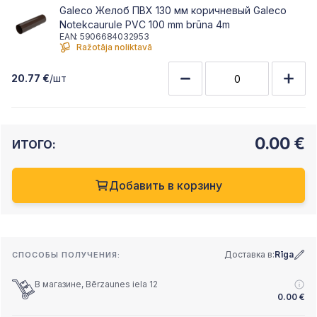
Galeco Желоб ПВХ 130 мм коричневый Galeco
Notekcaurule PVC 100 mm brūna 4m
EAN: 5906684032953
Ražotāja noliktavā
20.77 €
/шт
0.00
€
ИТОГО:
Добавить в корзину
Доставка в:
Rīga
СПОСОБЫ ПОЛУЧЕНИЯ:
В магазине, Bērzaunes iela 12
0.00
€