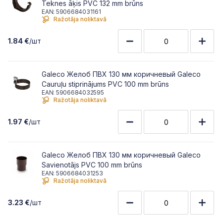
Teknes āķis PVC 132 mm brūns
EAN: 5906684031161
Ražotāja noliktavā
1.84 €
/шт
Galeco Желоб ПВХ 130 мм коричневый Galeco
Cauruļu stiprinājums PVC 100 mm brūns
EAN: 5906684032595
Ražotāja noliktavā
1.97 €
/шт
Galeco Желоб ПВХ 130 мм коричневый Galeco
Savienotājs PVC 100 mm brūns
EAN: 5906684031253
Ražotāja noliktavā
3.23 €
/шт