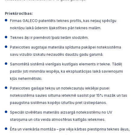
Priekšrocības:
Firmas GALECO patentēts teknes profils, kas neļauj spēcīgu
nokrišņu laikā ūdenim šļakstīties pāri teknes malām.
Teknes āķi ir piemēroti īpaši lielām slodzēm.
Pateicoties augstajai materiāla spīduma pakāpei noteksistēma
savu vizuālo izskatu nezaudēs daudzu gadu garumā.
Samontētā sistēmā vienīgais kustīgais elements ir tekne. Tādēļ
pastāv ļoti minimāla iespēja, ka ekspluatācijas laikā savienojumi
kļūs nehermētiski.
Pateicoties gaišajai tekņu un notekcauruļu iekšējai pusei
noteksistēma saules siltuma ietekmē sasilst par 15% mazāk un tas
paaugstina sistēmas kopējo izturību pret izstiepšanos.
Speciāli izvēlētais materiāls aizsargā noteksistēmu no UV
starojuma un cita veida atmosfēras kaitīgās ietekmes.
Ērta un vienkārša montāža – pie vēja kārbas piestiprina teknes āķus,