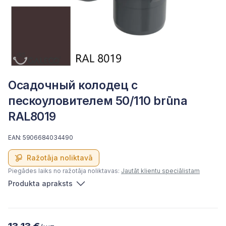
Осадочный колодец с
пескоуловителем 50/110 brūna
RAL8019
EAN: 5906684034490
Ražotāja noliktavā
Piegādes laiks no ražotāja noliktavas:
Jautāt klientu speciālistam
Produkta apraksts