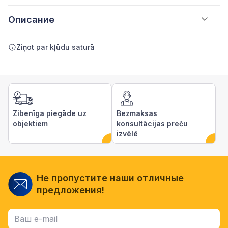
Описание
Ziņot par kļūdu saturā
Zibenīga piegāde uz
Bezmaksas
objektiem
konsultācijas preču
izvēlē
Не пропустите наши отличные
предложения!