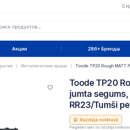
С 
Акции
286+ Бренды
крытия
Металлические крыши
Toode TP20 Rough MATT PO
Toode TP20 R
jumta segums,
RR23/Tumši pe
Ražotāja noliktavā
Piegādes laiks no ražotāja noliktav