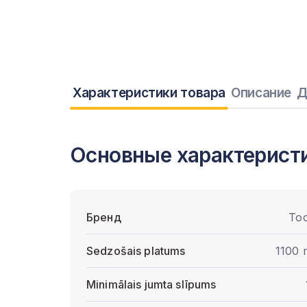
Характеристики товара
Описание
Д
Основные характерист
Бренд
To
Sedzošais platums
1100
Minimālais jumta slīpums