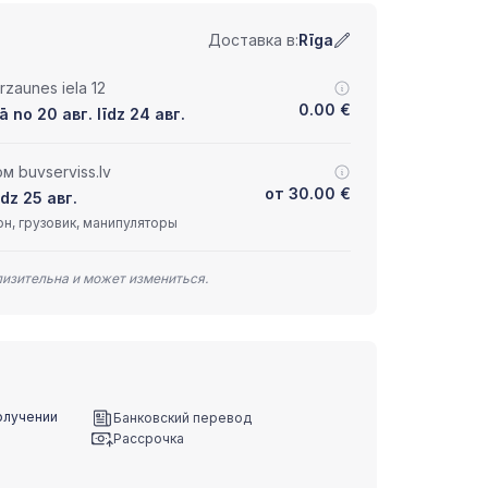
Доставка в:
Rīga
zaunes iela 12
0.00
€
 no 20 авг. līdz 24 авг.
 buvserviss.lv
от
30.00
€
īdz 25 авг.
н, грузовик, манипуляторы
лизительна и может измениться.
олучении
Банковский перевод
Рассрочка