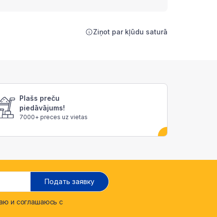
Ziņot par kļūdu saturā
Plašs preču
piedāvājums!
7000+ preces uz vietas
Подать заявку
ю и соглашаюсь с