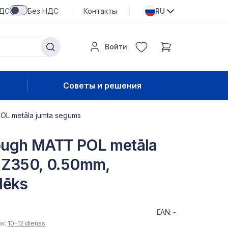
НДС
Без НДС
Контакты
RU
Войти
Советы и решения
L metāla jumta segums
ough MATT POL metāla
 Z350, 0.50mm,
lēks
EAN: -
as:
10-12 dienas