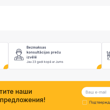
Bezmaksas
konsultācijas preču
izvēlē
Jau 23 gadi kopā ar Jums
тите наши
 предложения!
Подтвержда