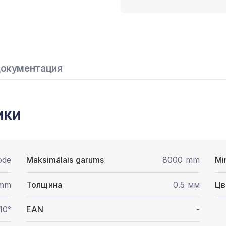
окументация
ики
ode
Maksimālais garums
8000 mm
Mi
 mm
Толщина
0.5 мм
Цв
10°
EAN
-