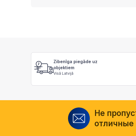
Zibenīga piegāde uz
objektiem
Visā Latvijā
Не пропус
отличные