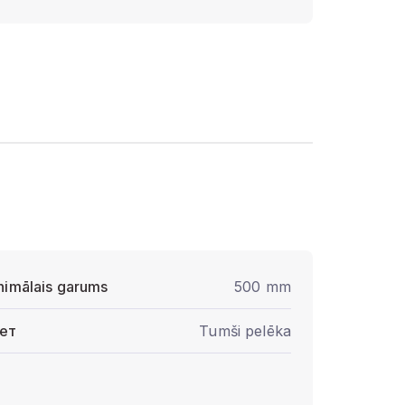
nimālais garums
500 mm
ет
Tumši pelēka