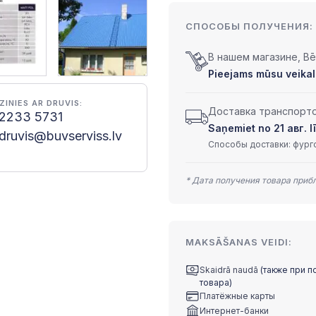
СПОСОБЫ ПОЛУЧЕНИЯ:
В нашем магазине, Bēr
Pieejams mūsu veikalā
ZINIES AR DRUVIS:
Доставка транспортом
2233 5731
Saņemiet no 21 авг. l
druvis@buvserviss.lv
Способы доставки: фурго
* Дата получения товара приб
MAKSĀŠANAS VEIDI:
Skaidrā naudā
(также при п
товара)
Платёжные карты
Интернет-банки