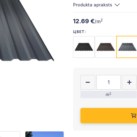
Produkta apraksts
12.69 €
2
/m
ЦВЕТ:
m
2