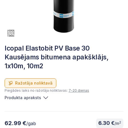
Icopal Elastobit PV Base 30
Kausējams bitumena apakšklājs,
1x10m, 10m2
Ražotāja noliktavā
Piegādes laiks no ražotāja noliktavas:
7-20 dienas
Produkta apraksts
62.99 €
6.30 €
2
/gab
/m