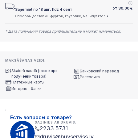
от
30.00
€
Saņemiet no 18 авг. līdz 4 сент.
Способы доставки: фургон, грузовик, манипуляторы
* Дата получения товара приблизительна и может измениться.
MAKSĀŠANAS VEIDI:
Skaidrā naudā
(также при
Банковский перевод
получении товара)
Рассрочка
Платёжные карты
Интернет-банки
Есть вопросы о товаре?
SAZINIES AR DRUVIS:
2233 5731
druvis@buvserviss.lv