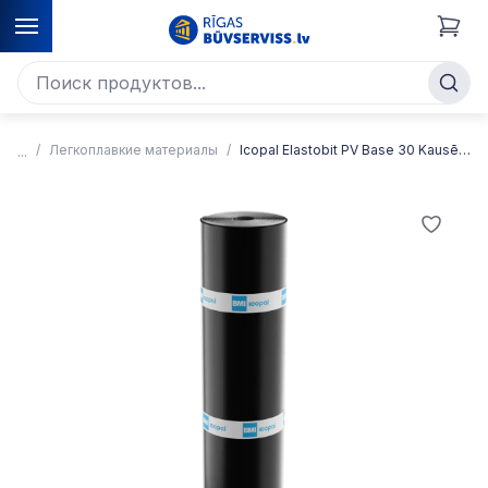
Легкоплавкие материалы
Icopal Elastobit PV Base 30 Kausējams bitumena apakšklājs