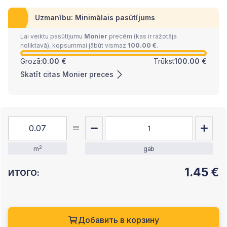
Uzmanību: Minimālais pasūtījums
Lai veiktu pasūtījumu
Monier
precēm (kas ir ražotāja
noliktavā), kopsummai jābūt vismaz
100.00 €
.
Grozā:
0.00 €
Trūkst
100.00 €
Skatīt citas Monier preces
2
m
gab
1.45
€
ИТОГО:
Добавить в корзину