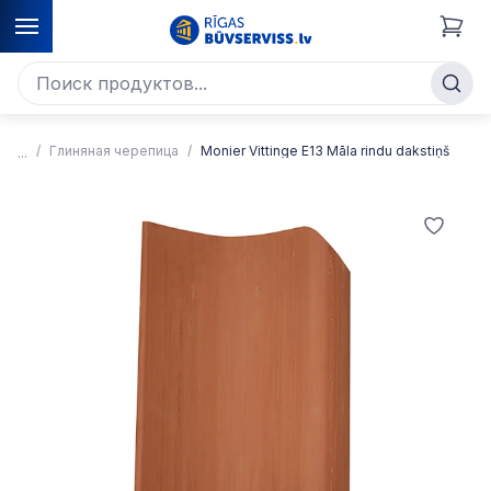
Глиняная черепица
Monier Vittinge E13 Māla rindu dakstiņš