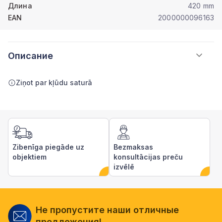
Длина
420 mm
EAN
2000000096163
Описание
Ziņot par kļūdu saturā
Zibenīga piegāde uz
Bezmaksas
objektiem
konsultācijas preču
izvēlē
Не пропустите наши отличные
предложения!