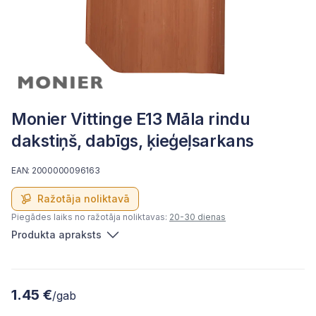
Monier Vittinge E13 Māla rindu
dakstiņš, dabīgs, ķieģeļsarkans
EAN: 2000000096163
Ražotāja noliktavā
Piegādes laiks no ražotāja noliktavas:
20-30 dienas
Produkta apraksts
1.45 €
/gab