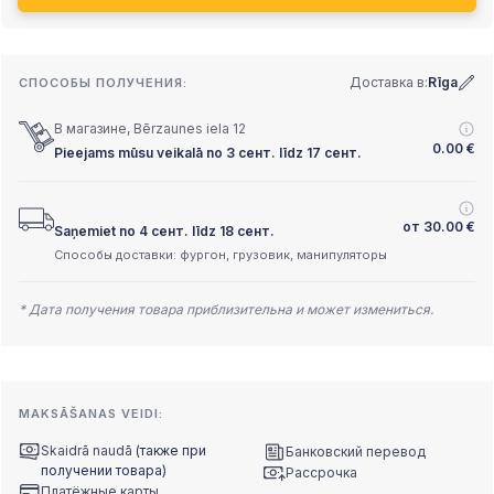
Доставка в:
Rīga
СПОСОБЫ ПОЛУЧЕНИЯ:
В магазине, Bērzaunes iela 12
0.00
€
Pieejams mūsu veikalā no 3 сент. līdz 17 сент.
от
30.00
€
Saņemiet no 4 сент. līdz 18 сент.
Способы доставки: фургон, грузовик, манипуляторы
* Дата получения товара приблизительна и может измениться.
MAKSĀŠANAS VEIDI:
Skaidrā naudā
(также при
Банковский перевод
получении товара)
Рассрочка
Платёжные карты