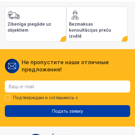
Zibenīga piegāde uz
Bezmaksas
objektiem
konsultācijas preču
izvēlē
Не пропустите наши отличные
предложения!
Подтверждаю и соглашаюсь с
Подать заявку