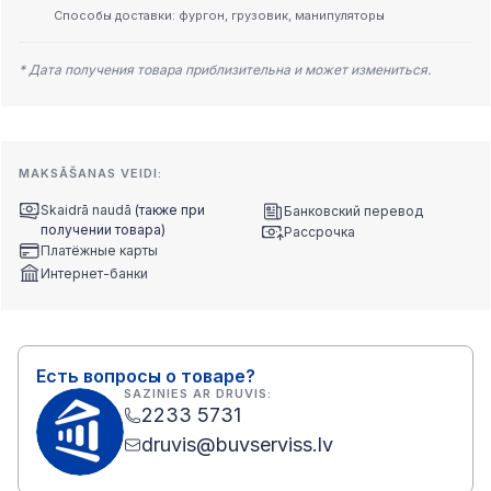
Способы доставки: фургон, грузовик, манипуляторы
* Дата получения товара приблизительна и может измениться.
MAKSĀŠANAS VEIDI:
Skaidrā naudā
(также при
Банковский перевод
получении товара)
Рассрочка
Платёжные карты
Интернет-банки
Есть вопросы о товаре?
SAZINIES AR DRUVIS:
2233 5731
druvis@buvserviss.lv