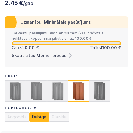
2.45 €
/gab
Uzmanību: Minimālais pasūtījums
Lai veiktu pasūtījumu
Monier
precēm (kas ir ražotāja
noliktavā), kopsummai jābūt vismaz
100.00 €
.
Grozā:
0.00 €
Trūkst
100.00 €
Skatīt citas Monier preces
ЦВЕТ:
ПОВЕРХНОСТЬ:
Angobēta
Dabīga
Glazēta