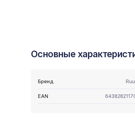
Основные характерист
Бренд
Ruu
EAN
6438282117