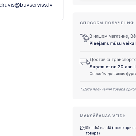
druvis@buvserviss.lv
СПОСОБЫ ПОЛУЧЕНИЯ:
В нашем магазине, Bēr
Pieejams mūsu veikalā
Доставка транспортом
Saņemiet no 20 авг. l
Способы доставки: фурго
* Дата получения товара приб
MAKSĀŠANAS VEIDI:
Skaidrā naudā
(также при п
товара)