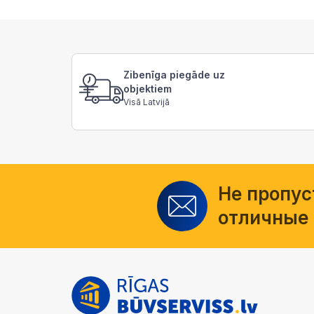
Zibenīga piegāde uz
objektiem
Visā Latvijā
Не пропус
отличные