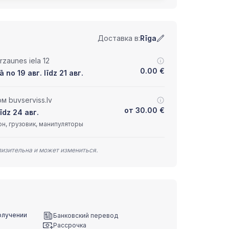
Доставка в:
Rīga
zaunes iela 12
0.00
€
 no 19 авг. līdz 21 авг.
 buvserviss.lv
от
30.00
€
īdz 24 авг.
н, грузовик, манипуляторы
лизительна и может измениться.
олучении
Банковский перевод
Рассрочка