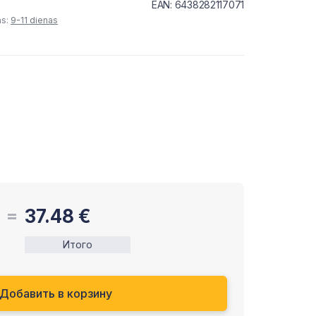
EAN: 6438282117071
as:
9-11 dienas
37.48
€
Итого
Добавить в корзину