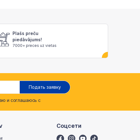
Plašs preču
piedāvājums!
7000+ preces uz vietas
Подать заявку
ю и соглашаюсь с
v
Соцсети
м