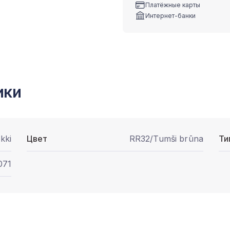
Платёжные карты
Интернет-банки
ики
kki
Цвет
RR32/Tumši brūna
Ти
071