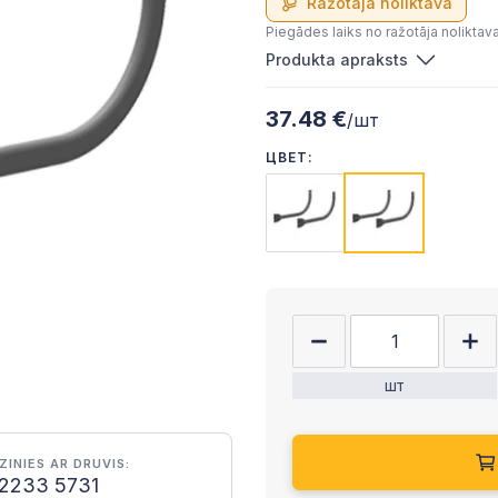
Ražotāja noliktavā
Piegādes laiks no ražotāja noliktav
Produkta apraksts
37.48 €
/шт
ЦВЕТ:
шт
ZINIES AR DRUVIS:
2233 5731