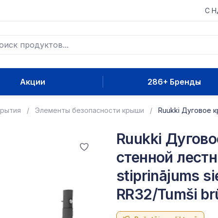
С 
Акции
286+ Бренды
крытия
Элементы безопасности крыши
Ruukki Дуговое к
Ruukki Дугово
стенной лестн
stiprinājums s
RR32/Tumši br