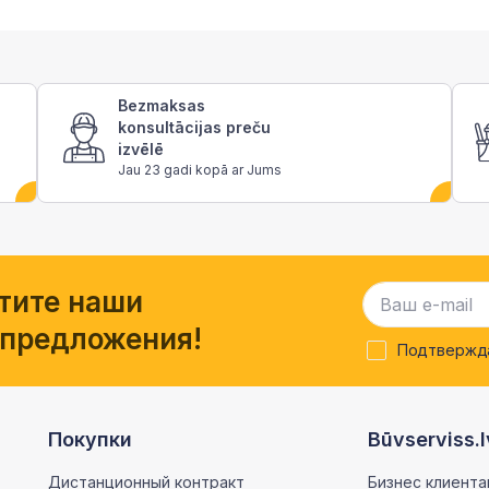
Bezmaksas
konsultācijas preču
izvēlē
Jau 23 gadi kopā ar Jums
тите наши
 предложения!
Подтвержда
Покупки
Būvserviss.l
Дистанционный контракт
Бизнес клиента