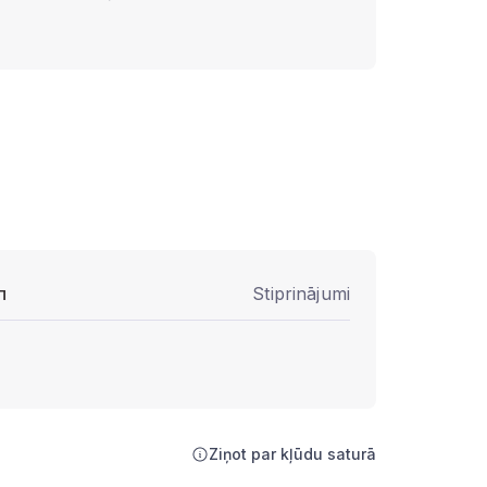
п
Stiprinājumi
Ziņot par kļūdu saturā