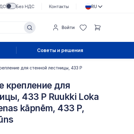
НДС
Без НДС
Контакты
RU
Войти
Советы и решения
репление для стенной лестницы, 433 P
е крепление для
ицы, 433 P Ruukki Loka
ienas kāpnēm, 433 P,
ūns