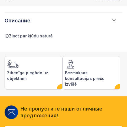
Описание
Ziņot par kļūdu saturā
Zibenīga piegāde uz
Bezmaksas
objektiem
konsultācijas preču
izvēlē
Не пропустите наши отличные
предложения!