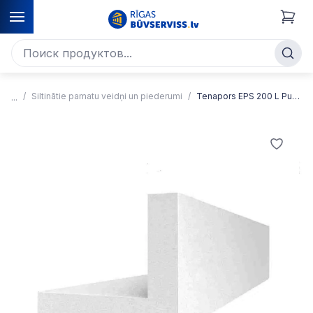
Siltinātie pamatu veidņi un piederumi
Tenapors EPS 200 L Putu polistirola elements