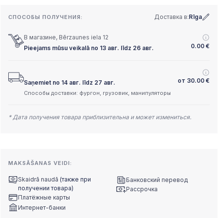
Доставка в:
Rīga
СПОСОБЫ ПОЛУЧЕНИЯ:
В магазине, Bērzaunes iela 12
0.00
€
Pieejams mūsu veikalā no 13 авг. līdz 26 авг.
от
30.00
€
Saņemiet no 14 авг. līdz 27 авг.
Способы доставки: фургон, грузовик, манипуляторы
* Дата получения товара приблизительна и может измениться.
MAKSĀŠANAS VEIDI:
Skaidrā naudā
(также при
Банковский перевод
получении товара)
Рассрочка
Платёжные карты
Интернет-банки