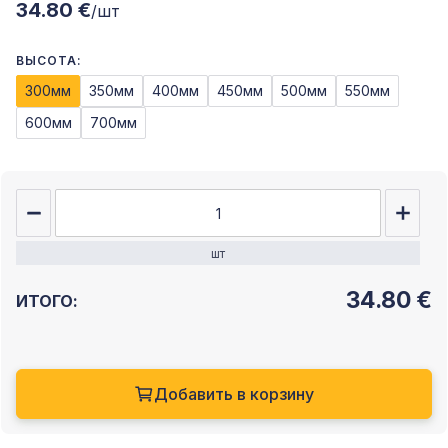
34.80 €
/шт
ВЫСОТА:
300мм
350мм
400мм
450мм
500мм
550мм
600мм
700мм
шт
34.80
€
ИТОГО:
Добавить в корзину