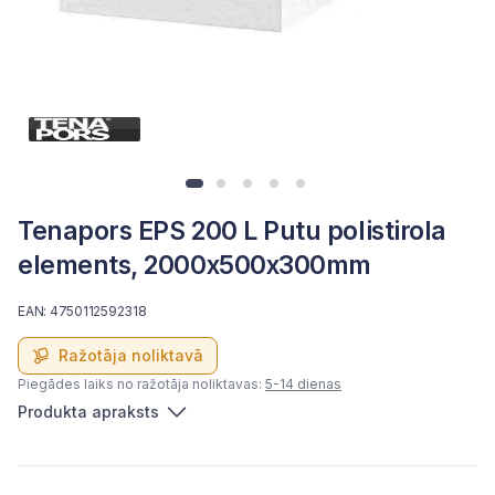
Tenapors EPS 200 L Putu polistirola
elements, 2000x500x300mm
EAN: 4750112592318
Ražotāja noliktavā
Piegādes laiks no ražotāja noliktavas:
5-14 dienas
Produkta apraksts