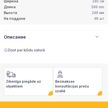
Ширина
240 см
Длина
599 mm
Высота
249 мм
На поддоне
48 шт
Описание
Ziņot par kļūdu saturā
Zibenīga piegāde uz
Bezmaksas
objektiem
konsultācijas preču
izvēlē