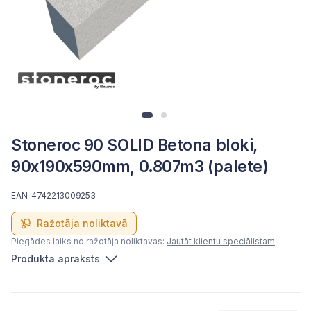
Stoneroc 90 SOLID Betona bloki,
90x190x590mm, 0.807m3 (palete)
EAN: 4742213009253
Ražotāja noliktavā
Piegādes laiks no ražotāja noliktavas:
Jautāt klientu speciālistam
Produkta apraksts