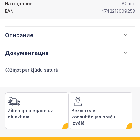
На поддоне
80 шт
EAN
4742213009253
Описание
Документация
Ziņot par kļūdu saturā
Zibenīga piegāde uz
Bezmaksas
objektiem
konsultācijas preču
izvēlē