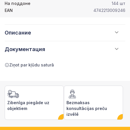
На поддоне
144 шт
EAN
4742213009246
Описание
Документация
Ziņot par kļūdu saturā
Zibenīga piegāde uz
Bezmaksas
objektiem
konsultācijas preču
izvēlē