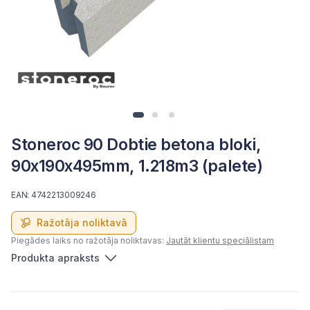
Stoneroc 90 Dobtie betona bloki,
90x190x495mm, 1.218m3 (palete)
EAN: 4742213009246
Ražotāja noliktavā
Piegādes laiks no ražotāja noliktavas:
Jautāt klientu speciālistam
Produkta apraksts