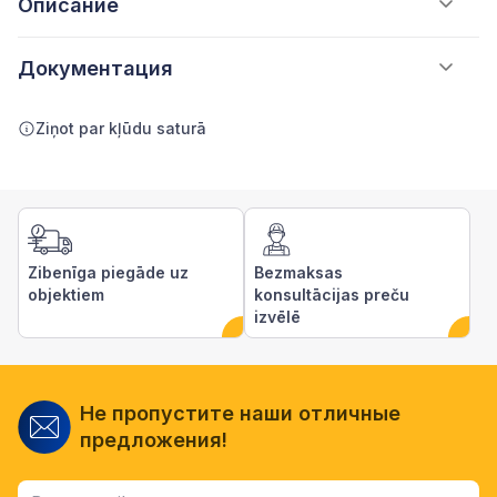
Описание
Документация
Ziņot par kļūdu saturā
Zibenīga piegāde uz
Bezmaksas
objektiem
konsultācijas preču
izvēlē
Не пропустите наши отличные
предложения!