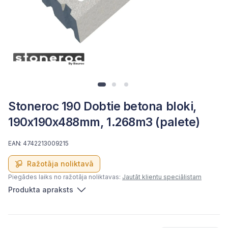
Stoneroc 190 Dobtie betona bloki,
190x190x488mm, 1.268m3 (palete)
EAN: 4742213009215
Ražotāja noliktavā
Piegādes laiks no ražotāja noliktavas:
Jautāt klientu speciālistam
Produkta apraksts