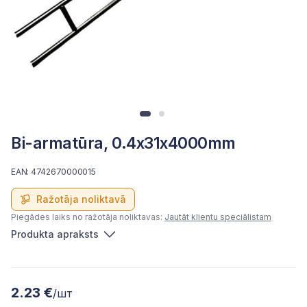
Bi-armatūra, 0.4x31x4000mm
EAN: 4742670000015
Ražotāja noliktavā
Piegādes laiks no ražotāja noliktavas:
Jautāt klientu speciālistam
Produkta apraksts
2.23 €
/шт