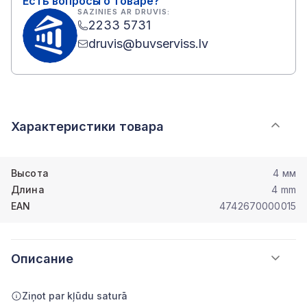
Есть вопросы о товаре?
SAZINIES AR DRUVIS:
2233 5731
druvis@buvserviss.lv
Характеристики товара
Высота
4 мм
Длина
4 mm
EAN
4742670000015
Описание
Ziņot par kļūdu saturā