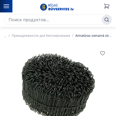
Принадлежности для бетонирования
Armatūras sienamā stieple ar cilpām