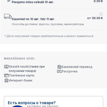
0.00
€
Pieejams mūsu veikalā 10 авг.
от
30.00
€
Saņemiet no 10 авг. līdz 11 авг.
Способы доставки: фургон, грузовик, манипуляторы
* Дата получения товара приблизительна и может измениться.
MAKSĀŠANAS VEIDI:
Skaidrā naudā
(также при
Банковский перевод
получении товара)
Рассрочка
Платёжные карты
Интернет-банки
Есть вопросы о товаре?
SAZINIES AR DRUVIS: