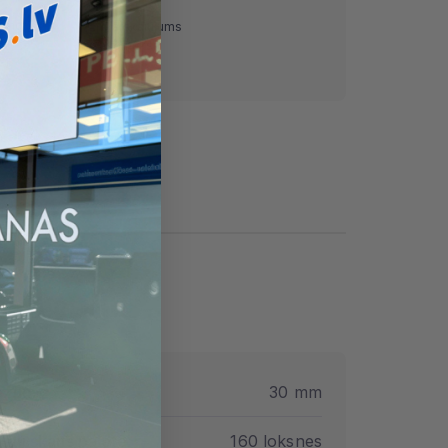
ņemot)
Pārskaitījums
Nomaksa
ezums
30 mm
ātņu skaits paletē
160 loksnes