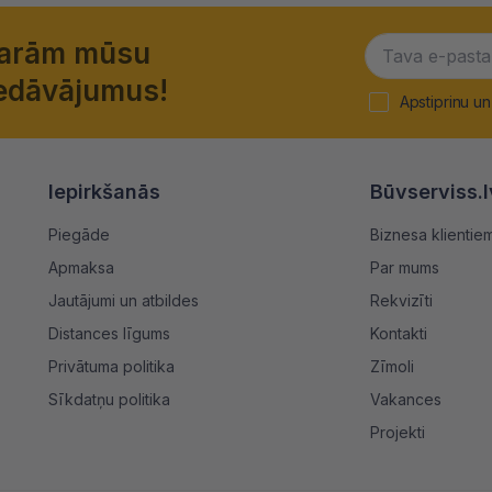
garām mūsu
piedāvājumus!
Apstiprinu un
Iepirkšanās
Būvserviss.l
Piegāde
Biznesa klientie
Apmaksa
Par mums
Jautājumi un atbildes
Rekvizīti
Distances līgums
Kontakti
Privātuma politika
Zīmoli
Sīkdatņu politika
Vakances
Projekti