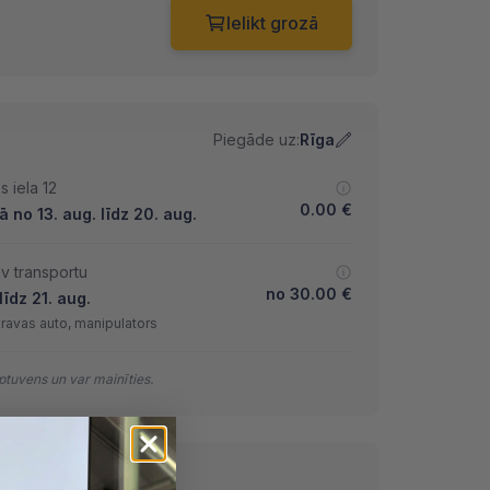
Ielikt grozā
Piegāde uz:
Rīga
 iela 12
0.00
€
 no 13. aug. līdz 20. aug.
lv transportu
no
30.00
€
īdz 21. aug.
kravas auto, manipulators
tuvens un var mainīties.