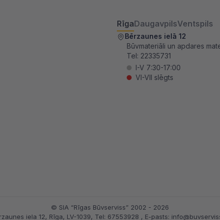
Rīga
Daugavpils
Ventspils
Bērzaunes ielā 12
Būvmateriāli un apdares mater
Tel:
22335731
I-V 7:30-17:00
VI-VII slēgts
© SIA “Rīgas Būvserviss” 2002 - 2026
rzaunes iela 12, Rīga, LV-1039
, Tel:
67553928
, E-pasts:
info@buvserviss