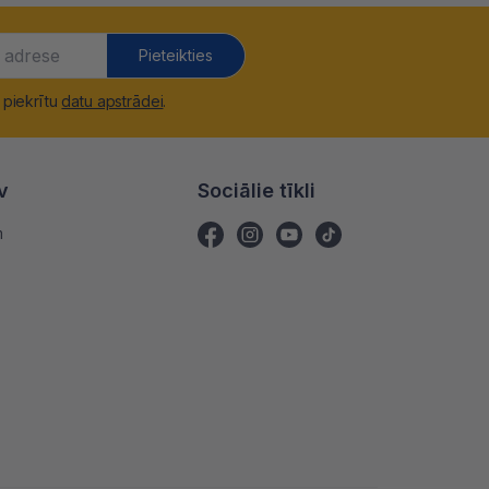
Pieteikties
 piekrītu
datu apstrādei
.
v
Sociālie tīkli
m