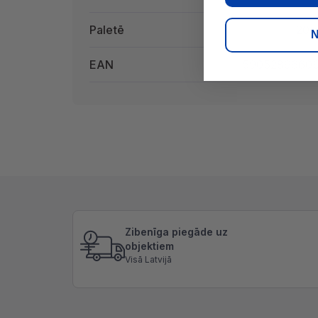
Paletē
20 
N
EAN
5905289660
Zibenīga piegāde uz
objektiem
Visā Latvijā