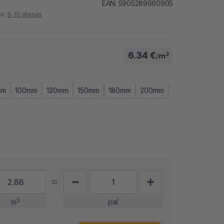
EAN: 5905289660905
as:
5-10 dienas
6.34 €
2
/
m
mm
100mm
120mm
150mm
180mm
200mm
m
3
pal