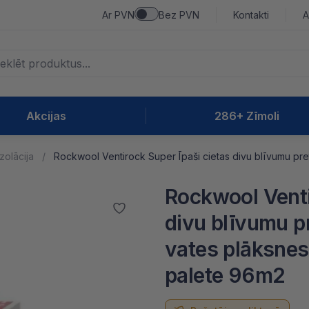
Ar PVN
Bez PVN
Kontakti
A
Akcijas
286+ Zīmoli
Izolācija
Rockwool Ventirock Super Īpaši cietas divu blīvumu pre
Rockwool Venti
divu blīvumu p
vates plāksn
palete 96m2