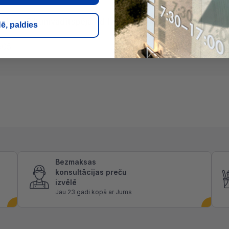
gab
Siltumvadītspēja λd (w/mk)
0,033 w/mk
Ug
ē, paldies
905
Bezmaksas
konsultācijas preču
izvēlē
Jau 23 gadi kopā ar Jums