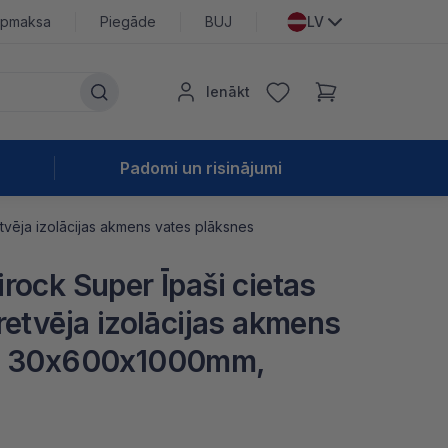
pmaksa
Piegāde
BUJ
LV
Ienākt
Padomi un risinājumi
tvēja izolācijas akmens vates plāksnes
rock Super Īpaši cietas
retvēja izolācijas akmens
es 30x600x1000mm,