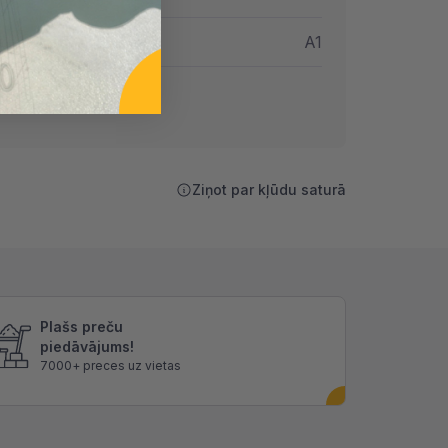
unsdrošibas klase
A1
Ziņot par kļūdu saturā
Plašs preču
piedāvājums!
7000+ preces uz vietas