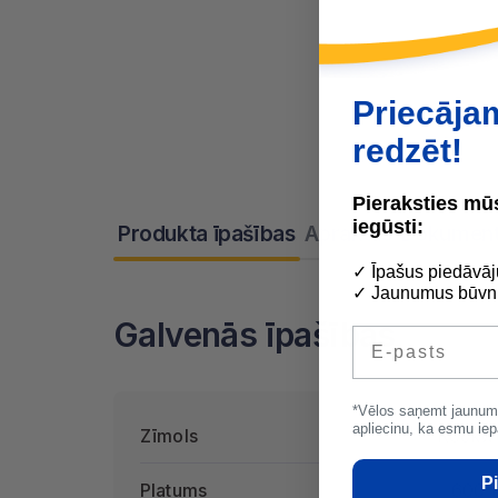
Priecāja
redzēt!
Pieraksties m
iegūsti:
Produkta īpašības
Apraksts
Dokument
✓ Īpašus piedāvāj
✓ Jaunumus būvni
Galvenās īpašības
E-pasts
*Vēlos saņemt jaunum
apliecinu, ka esmu iep
Zīmols
Rockw
Pi
Platums
600