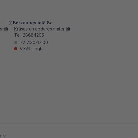
Bērzaunes ielā 8a
iāli
Krāsas un apdares materiāli
Tel:
28684205
I-V 7:30-17:00
VI-VII slēgts
.lv