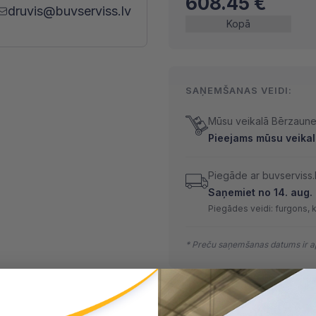
608.45
€
druvis@buvserviss.lv
Kopā
SAŅEMŠANAS VEIDI:
Mūsu veikalā Bērzaunes
Pieejams mūsu veikalā
Piegāde ar buvserviss.
Saņemiet no 14. aug. l
Piegādes veidi: furgons, 
* Preču saņemšanas datums ir ap
MAKSĀŠANAS VEIDI: