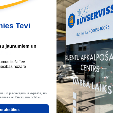
Skaidrā naudā
(arī preci sa
Maksājumu kartes
Internetbankas
mies Tevi
ūsu jaunumiem un
ācija
umus tieši Tev
ecības nozarē
us un piedāvājumus e-pastā, un
azinies ar
Privātuma politiku.
ool
Svars
340.50 kg
Bi
erakstīties
 mm
Garums
1000 mm
Pl