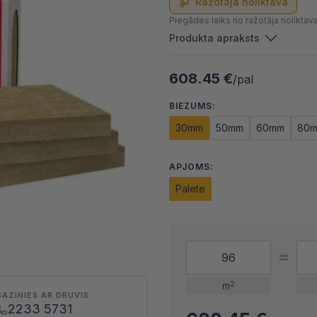
Ražotāja noliktavā
Piegādes laiks no ražotāja noliktav
Produkta apraksts
608.45 €
/pal
BIEZUMS:
30mm
50mm
60mm
80
APJOMS:
Palete
m
2
SAZINIES AR DRUVIS:
2233 5731