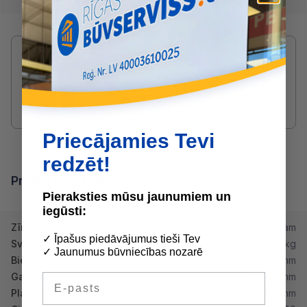
Radušies jautājumi par produktu?
SAZINIES AR DRUVIS:
2233 5731
druvis@buvserviss.lv
Priecājamies Tevi
redzēt!
Produkta īpašības
Pieraksties mūsu jaunumiem un
iegūsti:
Zīmols
Finnfoam
✓ Īpašus piedāvājumus tieši Tev
Svars
4.83 kg
✓ Jaunumus būvniecības nozarē
Biezums
100 mm
Garums
2500 mm
E-pasts
Platums
600 mm