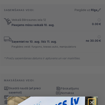
Piegāde uz:
Rīga
SAŅEMŠANAS VEIDI:
Veikalā Bērzaunes iela 12
0.00
€
Pieejams mūsu veikalā 10. aug.
no
30.00
€
Saņemiet no 10. aug. līdz 11. aug.
Piegādes veidi: furgons, kravas auto, manipulators
* Preču saņemšanas datums ir aptuvens un var mainīties.
MAKSĀŠANAS VEIDI:
Skaidrā naudā
(arī preci
Pārskaitījums
saņemot)
Nomaksa
Maksājumu kartes
Internetbankas