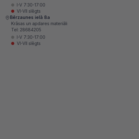
I-V 7:30-17:00
VI-VII slēgts
Bērzaunes ielā 8a
Krāsas un apdares materiāli
Tel:
28684205
I-V 7:30-17:00
VI-VII slēgts