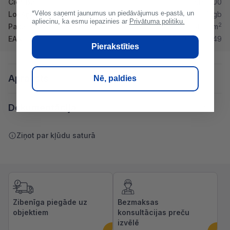
Cietība
XPS300
*Vēlos saņemt jaunumus un piedāvājumus e-pastā, un
Lokšņu skaits pakā
3 gb
apliecinu, ka esmu iepazinies ar
Privātuma politiku.
2
Pakā
4.50 m
EAN
4779030932549
Pierakstīties
Apraksts
Nē, paldies
Dokumentācija
Ziņot par kļūdu saturā
Zibenīga piegāde uz
Bezmaksas
objektiem
konsultācijas preču
izvēlē