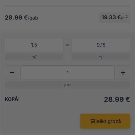
28.99 €
19.33 €
2
/gab
/m
2
3
m
m
gab
28.99
€
KOPĀ:
Ielikt grozā