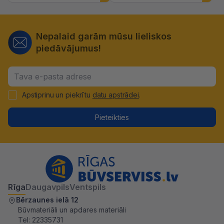
Nepalaid garām mūsu lieliskos
piedāvājumus!
Apstiprinu un piekrītu
datu apstrādei
.
Pieteikties
Rīga
Daugavpils
Ventspils
Bērzaunes ielā 12
Būvmateriāli un apdares materiāli
Tel:
22335731