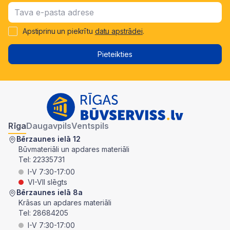
Apstiprinu un piekrītu
datu apstrādei
.
Pieteikties
Rīga
Daugavpils
Ventspils
Bērzaunes ielā 12
Būvmateriāli un apdares materiāli
Tel:
22335731
I-V 7:30-17:00
VI-VII slēgts
Bērzaunes ielā 8a
Krāsas un apdares materiāli
Tel:
28684205
I-V 7:30-17:00