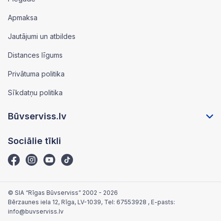
Apmaksa
Jautājumi un atbildes
Distances līgums
Privātuma politika
Sīkdatņu politika
Būvserviss.lv
Sociālie tīkli
© SIA “Rīgas Būvserviss” 2002 - 2026
Bērzaunes iela 12, Rīga, LV-1039
, Tel:
67553928
, E-pasts:
info@buvserviss.lv