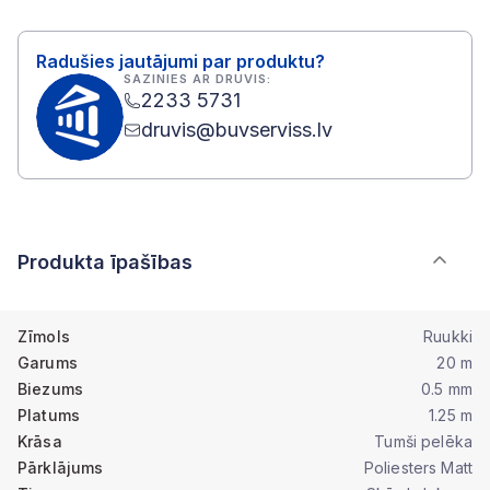
Radušies jautājumi par produktu?
SAZINIES AR DRUVIS:
2233 5731
druvis@buvserviss.lv
Produkta īpašības
Zīmols
Ruukki
Garums
20 m
Biezums
0.5 mm
Platums
1.25 m
Krāsa
Tumši pelēka
Pārklājums
Poliesters Matt