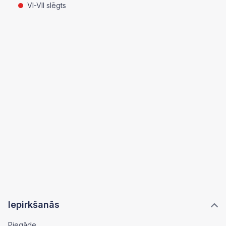
VI-VII slēgts
Iepirkšanās
Piegāde