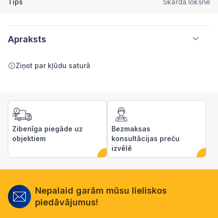
Tips
Skārda loksne
Apraksts
Ziņot par kļūdu saturā
Zibenīga piegāde uz
Bezmaksas
objektiem
konsultācijas preču
izvēlē
Nepalaid garām mūsu lieliskos
piedāvājumus!