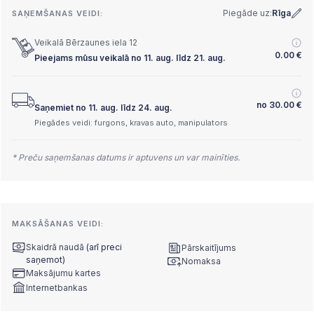
Piegāde uz:
Rīga
SAŅEMŠANAS VEIDI:
Veikalā Bērzaunes iela 12
0.00
€
Pieejams mūsu veikalā no 11. aug. līdz 21. aug.
no
30.00
€
Saņemiet no 11. aug. līdz 24. aug.
Piegādes veidi: furgons, kravas auto, manipulators
* Preču saņemšanas datums ir aptuvens un var mainīties.
MAKSĀŠANAS VEIDI:
Skaidrā naudā
(arī preci
Pārskaitījums
saņemot)
Nomaksa
Maksājumu kartes
Internetbankas