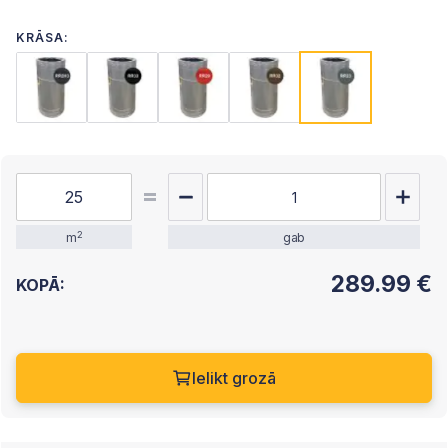
KRĀSA:
2
m
gab
289.99
€
KOPĀ:
Ielikt grozā