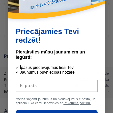
Radušies jautājumi par produktu?
SAZINIES AR DRUVIS:
2233 5731
druvis@buvserviss.lv
Priecājamies Tevi
redzēt!
Pieraksties mūsu jaunumiem un
Produkta īpašības
iegūsti:
✓ Īpašus piedāvājumus tieši Tev
✓ Jaunumus būvniecības nozarē
Zīmols
Toode
Krāsa
RR23/Tumši pelēka
E-pasts
Tips
Montāžas komplekts
EAN
-
*Vēlos saņemt jaunumus un piedāvājumus e-pastā, un
apliecinu, ka esmu iepazinies ar
Privātuma politiku.
Apraksts