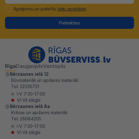
Apstiprinu un piekrītu
datu apstrādei
.
Pieteikties
Rīga
Daugavpils
Ventspils
Bērzaunes ielā 12
Būvmateriāli un apdares materiāli
Tel:
22335731
I-V 7:30-17:00
VI-VII slēgts
Bērzaunes ielā 8a
Krāsas un apdares materiāli
Tel:
28684205
I-V 7:30-17:00
VI-VII slēgts