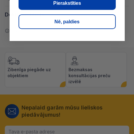
Pierakstīties
Dokumentācija
Nē, paldies
Ziņot par kļūdu saturā
Zibenīga piegāde uz
Bezmaksas
objektiem
konsultācijas preču
izvēlē
Nepalaid garām mūsu lieliskos
piedāvājumus!