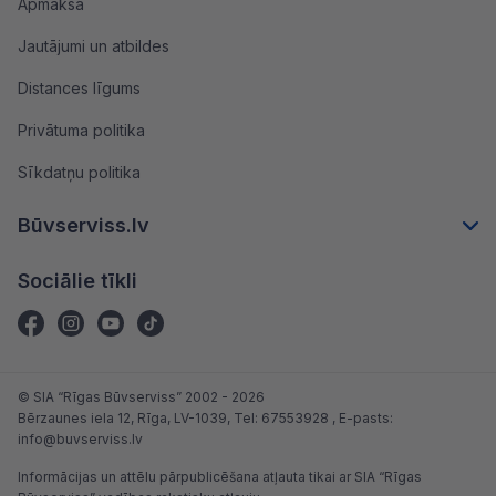
Apmaksa
Jautājumi un atbildes
Distances līgums
Privātuma politika
Sīkdatņu politika
Būvserviss.lv
Sociālie tīkli
© SIA “Rīgas Būvserviss” 2002 - 2026
Bērzaunes iela 12, Rīga, LV-1039
, Tel:
67553928
, E-pasts:
info@buvserviss.lv
Informācijas un attēlu pārpublicēšana atļauta tikai ar SIA “Rīgas