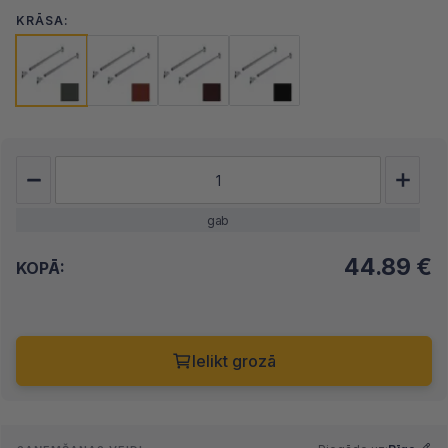
KRĀSA:
gab
44.89
€
KOPĀ:
Ielikt grozā