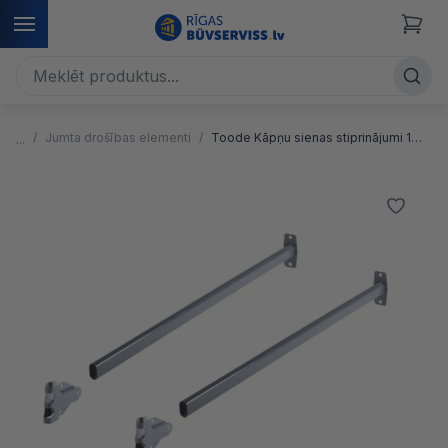
Jumta drošības elementi
Toode Kāpņu sienas stiprinājumi 1m + T savienojumi