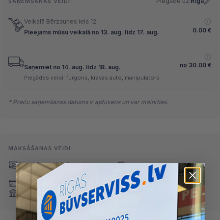
Piegāde uz:
Rīga
SAŅEMŠANAS VEIDI:
Veikalā Bērzaunes iela 12
0.00
€
Pieejams mūsu veikalā no 13. aug. līdz 17. aug.
no
30.00
€
Saņemiet no 14. aug. līdz 18. aug.
Piegādes veidi: furgons, kravas auto, manipulators
* Preču saņemšanas datums ir aptuvens un var mainīties.
MAKSĀŠANAS VEIDI:
Skaidrā naudā
(arī preci
Pārskaitījums
saņemot)
Nomaksa
Maksājumu kartes
Internetbankas