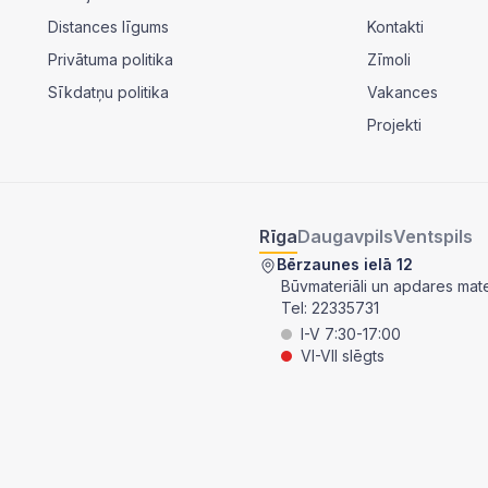
Distances līgums
Kontakti
Privātuma politika
Zīmoli
Sīkdatņu politika
Vakances
Projekti
Rīga
Daugavpils
Ventspils
Bērzaunes ielā 12
Būvmateriāli un apdares mater
Tel:
22335731
I-V 7:30-17:00
VI-VII slēgts