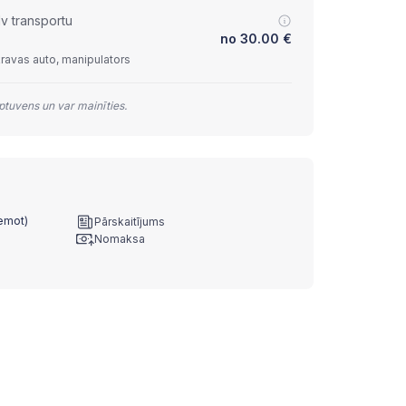
lv transportu
no
30.00
€
kravas auto, manipulators
tuvens un var mainīties.
ņemot)
Pārskaitījums
Nomaksa