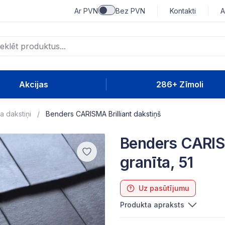
Ar PVN
Bez PVN
Kontakti
A
Akcijas
286+ Zīmoli
a dakstiņi
Benders CARISMA Brilliant dakstiņš
Benders CARISM
granīta, 51
Uz pasūtījumu
Produkta apraksts