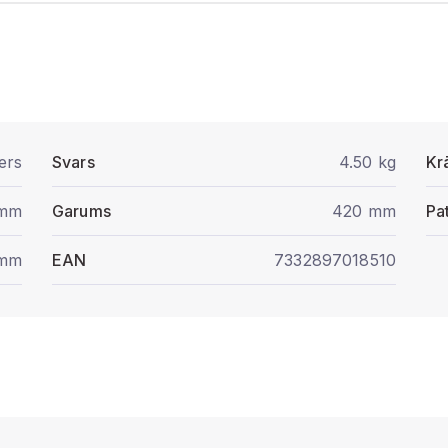
ers
Svars
4.50 kg
Kr
 mm
Garums
420 mm
Pa
 mm
EAN
7332897018510