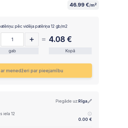
46.99 €
2
/
m
patēriņu: pēc vidēja patēriņa 12 gb/m2
4.08
€
gab
Kopā
s ar menedžeri par pieejamību
Piegāde uz:
Rīga
 iela 12
0.00
€