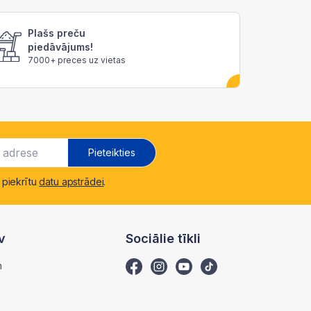
Plašs preču
piedāvājums!
7000+ preces uz vietas
Pieteikties
 piekrītu
datu apstrādei
.
v
Sociālie tīkli
m