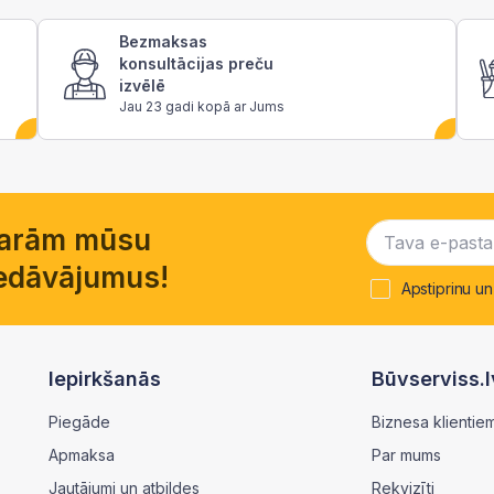
Bezmaksas
konsultācijas preču
izvēlē
Jau 23 gadi kopā ar Jums
garām mūsu
piedāvājumus!
Apstiprinu un
Iepirkšanās
Būvserviss.l
Piegāde
Biznesa klientie
Apmaksa
Par mums
Jautājumi un atbildes
Rekvizīti