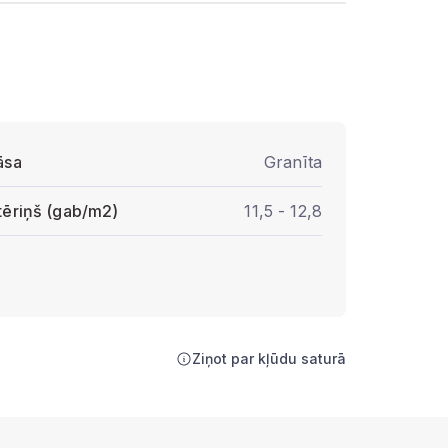
āsa
Granīta
tēriņš (gab/m2)
11,5 - 12,8
Ziņot par kļūdu saturā