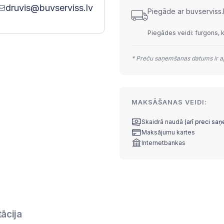
druvis@buvserviss.lv
Piegāde ar buvserviss.
Piegādes veidi: furgons, 
* Preču saņemšanas datums ir ap
MAKSĀŠANAS VEIDI:
Skaidrā naudā
(arī preci sa
Maksājumu kartes
Internetbankas
ācija