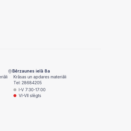
Bērzaunes ielā 8a
iāli
Krāsas un apdares materiāli
Tel:
28684205
I-V 7:30-17:00
VI-VII slēgts