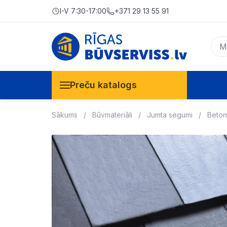
I-V 7:30-17:00
+371 29 13 55 91
Preču katalogs
Sākums
Būvmateriāli
Jumta segumi
Beton