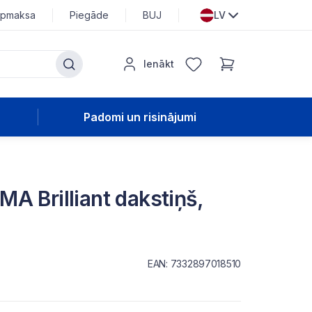
pmaksa
Piegāde
BUJ
LV
Ienākt
Padomi un risinājumi
A Brilliant dakstiņš,
EAN: 7332897018510