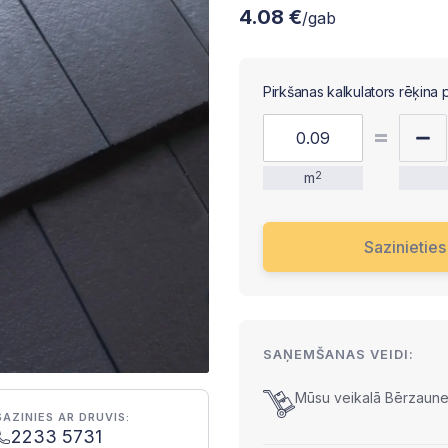
4.08 €
/gab
Pirkšanas kalkulators rēķina 
m
2
Sazinietie
SAŅEMŠANAS VEIDI:
Mūsu veikalā Bērzaunes
SAZINIES AR DRUVIS:
2233 5731