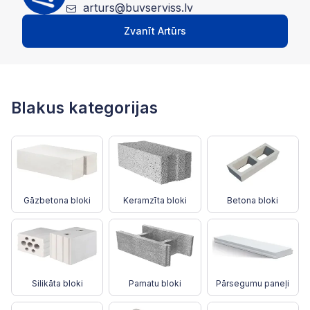
arturs@buvserviss.lv
Zvanīt Artūrs
Blakus kategorijas
Gāzbetona bloki
Keramzīta bloki
Betona bloki
Silikāta bloki
Pamatu bloki
Pārsegumu paneļi