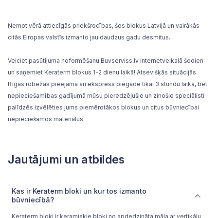
Ņemot vērā attiecīgās priekšrocības, šos blokus Latvijā un vairākās
citās Eiropas valstīs izmanto jau daudzus gadu desmitus.
Veiciet pasūtījuma noformēšanu Buvserviss.lv internetveikalā šodien
un saņemiet Keraterm blokus 1-2 dienu laikā! Atsevišķās situācijās
Rīgas robežās pieejama arī ekspress piegāde tikai 3 stundu laikā, bet
nepieciešamības gadījumā mūsu pieredzējušie un zinošie speciālisti
palīdzēs izvēlēties jums piemērotākos blokus un citus būvniecībai
nepieciešamos materiālus.
Jautājumi un atbildes
Kas ir Keraterm bloki un kur tos izmanto
būvniecībā?
Keraterm bloki ir keramiskie bloki no apdedzināta māla ar vertikālu