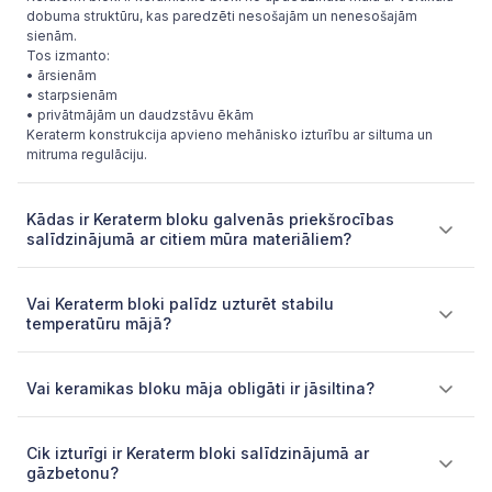
dobuma struktūru, kas paredzēti nesošajām un nenesošajām
sienām.
Tos izmanto:
• ārsienām
• starpsienām
• privātmājām un daudzstāvu ēkām
Keraterm konstrukcija apvieno mehānisko izturību ar siltuma un
mitruma regulāciju.
Kādas ir Keraterm bloku galvenās priekšrocības
salīdzinājumā ar citiem mūra materiāliem?
Vai Keraterm bloki palīdz uzturēt stabilu
temperatūru mājā?
Vai keramikas bloku māja obligāti ir jāsiltina?
Cik izturīgi ir Keraterm bloki salīdzinājumā ar
gāzbetonu?