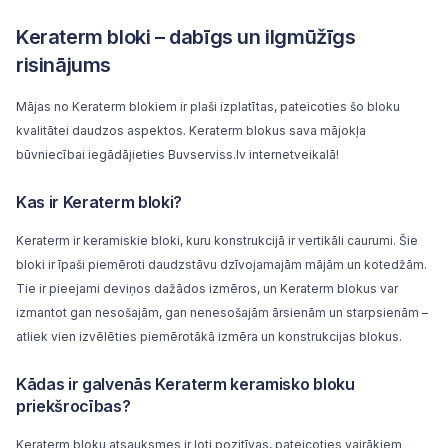
Keraterm bloki – dabīgs un ilgmūžīgs
risinājums
Mājas no Keraterm blokiem ir plaši izplatītas, pateicoties šo bloku
kvalitātei daudzos aspektos. Keraterm blokus sava mājokļa
būvniecībai iegādājieties Buvserviss.lv internetveikalā!
Kas ir Keraterm bloki?
Keraterm ir
keramiskie bloki
, kuru konstrukcijā ir vertikāli caurumi. Šie
bloki ir īpaši piemēroti daudzstāvu dzīvojamajām mājām un kotedžām.
Tie ir pieejami deviņos dažādos izmēros, un Keraterm blokus var
izmantot gan nesošajām, gan nenesošajām ārsienām un starpsienām –
atliek vien izvēlēties piemērotākā izmēra un konstrukcijas blokus.
Kādas ir galvenās Keraterm keramisko bloku
priekšrocības?
Keraterm bloku atsauksmes ir ļoti pozitīvas, pateicoties vairākiem