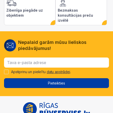
Zibenīga piegāde uz
Bezmaksas
objektiem
konsultācijas preču
izvēlē
Nepalaid garām mūsu lieliskos
piedāvājumus!
Apstiprinu un piekrītu
datu apstrādei
.
Pieteikties