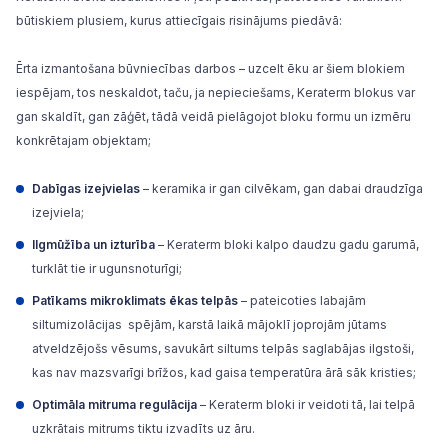
būtiskiem plusiem, kurus attiecīgais risinājums piedāvā:
Ērta izmantošana būvniecības darbos – uzcelt ēku ar šiem blokiem
iespējam, tos neskaldot, taču, ja nepieciešams, Keraterm blokus var
gan skaldīt, gan zāģēt, tādā veidā pielāgojot bloku formu un izmēru
konkrētajam objektam;
Dabīgas izejvielas
– keramika ir gan cilvēkam, gan dabai draudzīga
izejviela;
Ilgmūžība un izturība
– Keraterm bloki kalpo daudzu gadu garumā,
turklāt tie ir ugunsnoturīgi;
Patīkams mikroklimats ēkas telpās
– pateicoties labajām
siltumizolācijas
spējām, karstā laikā mājoklī joprojām jūtams
atveldzējošs vēsums, savukārt siltums telpās saglabājas ilgstoši,
kas nav mazsvarīgi brīžos, kad gaisa temperatūra ārā sāk kristies;
Optimāla mitruma regulācija
– Keraterm bloki ir veidoti tā, lai telpā
uzkrātais mitrums tiktu izvadīts uz āru.