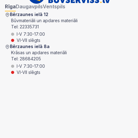
Rīga
Daugavpils
Ventspils
Bērzaunes ielā 12
Būvmateriāli un apdares materiāli
Tel:
22335731
I-V 7:30-17:00
VI-VII slēgts
Bērzaunes ielā 8a
Krāsas un apdares materiāli
Tel:
28684205
I-V 7:30-17:00
VI-VII slēgts