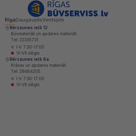
Rīga
Daugavpils
Ventspils
Bērzaunes ielā 12
Būvmateriāli un apdares materiāli
Tel:
22335731
I-V 7:30-17:00
VI-VII slēgts
Bērzaunes ielā 8a
Krāsas un apdares materiāli
Tel:
28684205
I-V 7:30-17:00
VI-VII slēgts