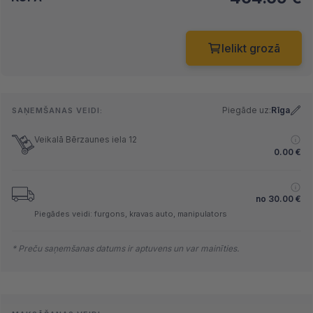
Ielikt grozā
Piegāde uz:
Rīga
SAŅEMŠANAS VEIDI:
Veikalā Bērzaunes iela 12
0.00
€
no
30.00
€
Piegādes veidi: furgons, kravas auto, manipulators
* Preču saņemšanas datums ir aptuvens un var mainīties.