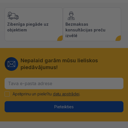
Zibenīga piegāde uz
Bezmaksas
objektiem
konsultācijas preču
izvēlē
Nepalaid garām mūsu lieliskos
piedāvājumus!
Apstiprinu un piekrītu
datu apstrādei
.
Pieteikties