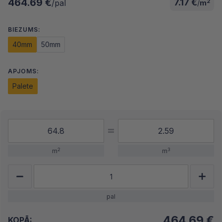
464.69 €
7.17 €
2
/pal
/
m
BIEZUMS:
40mm
50mm
APJOMS:
Palete
2
3
m
m
pal
464.69
€
KOPĀ: