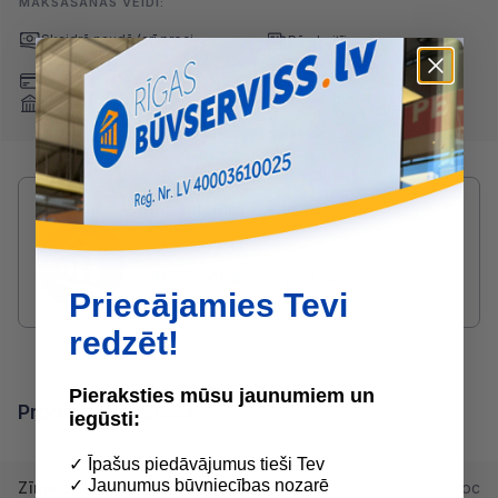
MAKSĀŠANAS VEIDI:
Skaidrā naudā
(arī preci
Pārskaitījums
saņemot)
Nomaksa
Maksājumu kartes
Internetbankas
Radušies jautājumi par produktu?
SAZINIES AR DRUVIS:
2233 5731
druvis@buvserviss.lv
Priecājamies Tevi
redzēt!
Pieraksties mūsu jaunumiem un
Produkta īpašības
iegūsti:
✓ Īpašus piedāvājumus tieši Tev
✓ Jaunumus būvniecības nozarē
Zīmols
Paroc