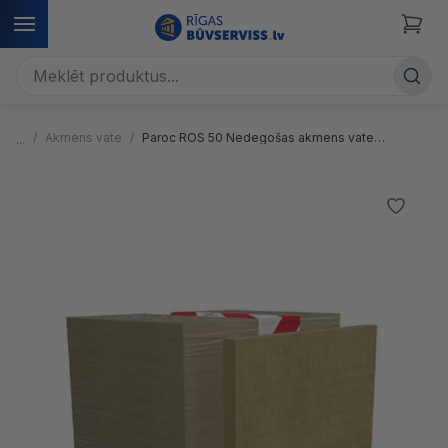
Akmens vate
Paroc ROS 50 Nedegošas akmens vates jumta plāksnes siltumizolācijai