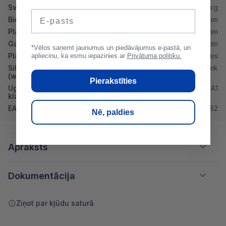
Svars
339.07 kg
E-pasts
Biezums
40 mm
Platums
1200 mm
Garums
1800 mm
*Vēlos saņemt jaunumus un piedāvājumus e-pastā, un
Plātņu skaits paletē
30 loksnes
apliecinu, ka esmu iepazinies ar
Privātuma politiku.
Siltumvadītspēja λd
0,038 W/mk
(w/mk)
Pierakstīties
Ugunsdrošibas
A1
klase
EAN
6438085884682
Nē, paldies
Apraksts
Dokumentācija
Ziņot par kļūdu saturā