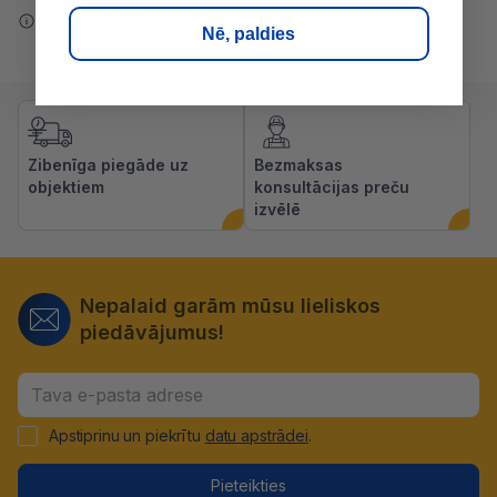
Ziņot par kļūdu saturā
Nē, paldies
Zibenīga piegāde uz
Bezmaksas
objektiem
konsultācijas preču
izvēlē
Nepalaid garām mūsu lieliskos
piedāvājumus!
Apstiprinu un piekrītu
datu apstrādei
.
Pieteikties