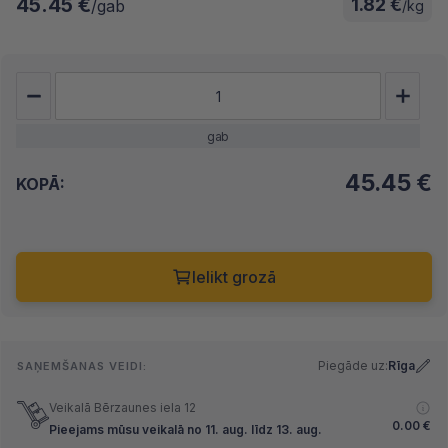
45.45 €
1.82 €
/gab
/kg
gab
45.45
€
KOPĀ:
Ielikt grozā
Piegāde uz:
Rīga
SAŅEMŠANAS VEIDI:
Veikalā Bērzaunes iela 12
0.00
€
Pieejams mūsu veikalā no 11. aug. līdz 13. aug.