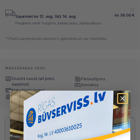
no
30.00
€
Saņemiet no 12. aug. līdz 14. aug.
Piegādes veidi: furgons, kravas auto, manipulators
* Preču saņemšanas datums ir aptuvens un var mainīties.
MAKSĀŠANAS VEIDI:
Skaidrā naudā
(arī preci
Pārskaitījums
saņemot)
Nomaksa
Maksājumu kartes
Internetbankas
Radušies jautājumi par produktu?
SAZINIES AR DRUVIS:
2233 5731