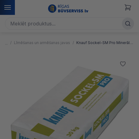
Līmēšanas un armēšanas javas
Knauf Sockel-SM Pro Minerāla armējošā java, līmjava cokola zonai