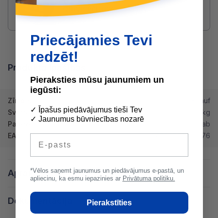
druvis@buvserviss.lv
Priecājamies Tevi
redzēt!
Produkta īpašības
Pieraksties mūsu jaunumiem un
iegūsti:
Zīmols
Knauf
✓ Īpašus piedāvājumus tieši Tev
Svars
25 kg
✓ Jaunumus būvniecības nozarē
Paletē
42 gab
EAN
4003950140976
E-pasts
*Vēlos saņemt jaunumus un piedāvājumus e-pastā, un
Apraksts
apliecinu, ka esmu iepazinies ar
Privātuma politiku.
Dokumentācija
Pierakstīties