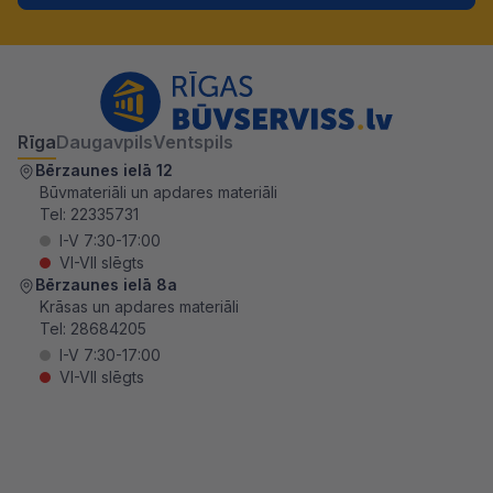
Rīga
Daugavpils
Ventspils
Bērzaunes ielā 12
Būvmateriāli un apdares materiāli
Tel:
22335731
I-V 7:30-17:00
VI-VII slēgts
Bērzaunes ielā 8a
Krāsas un apdares materiāli
Tel:
28684205
I-V 7:30-17:00
VI-VII slēgts