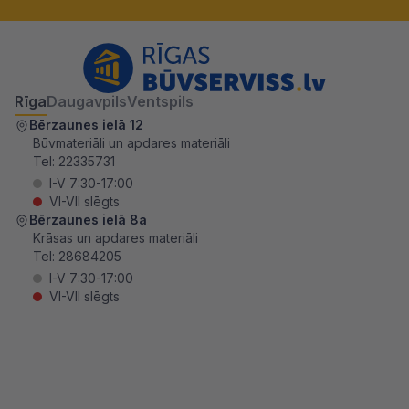
Rīga
Daugavpils
Ventspils
Bērzaunes ielā 12
Būvmateriāli un apdares materiāli
Tel:
22335731
I-V 7:30-17:00
VI-VII slēgts
Bērzaunes ielā 8a
Krāsas un apdares materiāli
Tel:
28684205
I-V 7:30-17:00
VI-VII slēgts