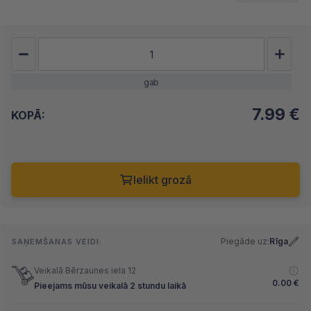
gab
7.99
€
KOPĀ:
Ielikt grozā
Piegāde uz:
Rīga
SAŅEMŠANAS VEIDI:
Veikalā Bērzaunes iela 12
0.00
€
Pieejams mūsu veikalā 2 stundu laikā