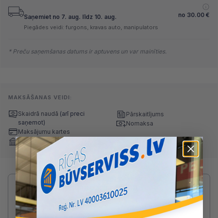
no
30.00
€
Saņemiet no 7. aug. līdz 10. aug.
Piegādes veidi: furgons, kravas auto, manipulators
* Preču saņemšanas datums ir aptuvens un var mainīties.
MAKSĀŠANAS VEIDI:
Skaidrā naudā
(arī preci
Pārskaitījums
saņemot)
Nomaksa
Maksājumu kartes
Internetbankas
Radušies jautājumi par produktu?
SAZINIES AR DRUVIS:
2233 5731
druvis@buvserviss.lv