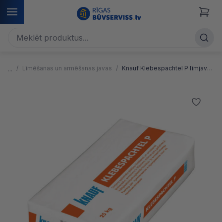
Līmēšanas un armēšanas javas
Knauf Klebespachtel P līmjava polistirola plākšņu līmēšanai un armēšanai