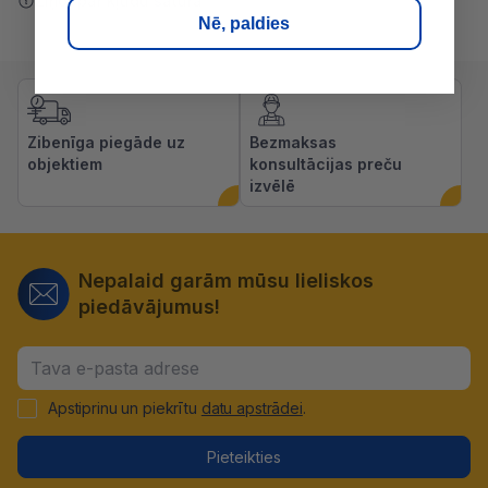
Ziņot par kļūdu saturā
Nē, paldies
Zibenīga piegāde uz
Bezmaksas
objektiem
konsultācijas preču
izvēlē
Nepalaid garām mūsu lieliskos
piedāvājumus!
Apstiprinu un piekrītu
datu apstrādei
.
Pieteikties