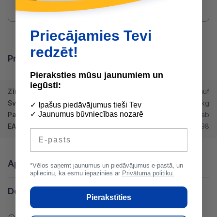
Priecājamies Tevi
redzēt!
Produkta īpašības
Pieraksties mūsu jaunumiem un
iegūsti:
Zīmols
Knauf
Svars
25 kg
✓ Īpašus piedāvājumus tieši Tev
✓ Jaunumus būvniecības nozarē
Paletē
48 gab
EAN
4750614003398
E-pasts
Apraksts
*Vēlos saņemt jaunumus un piedāvājumus e-pastā, un
apliecinu, ka esmu iepazinies ar
Privātuma politiku.
Dokumentācija
Pierakstīties