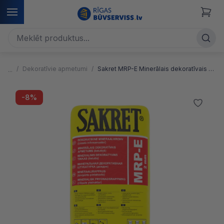
Dekoratīvie apmetumi
Sakret MRP-E Minerālais dekoratīvais apmetumss (lietutiņš)
-8%