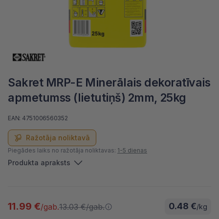
Sakret MRP-E Minerālais dekoratīvais
apmetumss (lietutiņš) 2mm, 25kg
EAN: 4751006560352
Ražotāja noliktavā
Piegādes laiks no ražotāja noliktavas:
1-5 dienas
Produkta apraksts
11.99 €
0.48 €
13.03 €
/gab.
/gab.
/kg