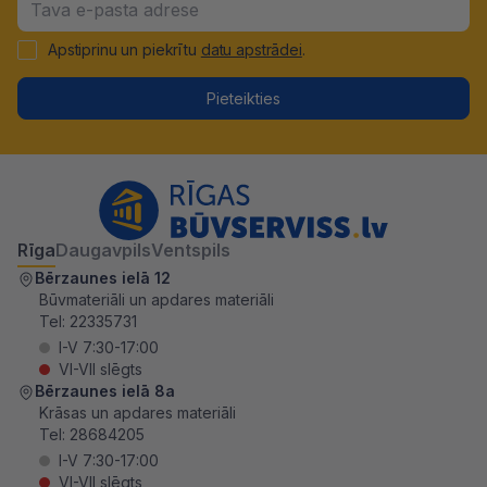
Apstiprinu un piekrītu
datu apstrādei
.
Pieteikties
Rīga
Daugavpils
Ventspils
Bērzaunes ielā 12
Būvmateriāli un apdares materiāli
Tel:
22335731
I-V 7:30-17:00
VI-VII slēgts
Bērzaunes ielā 8a
Krāsas un apdares materiāli
Tel:
28684205
I-V 7:30-17:00
VI-VII slēgts