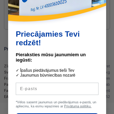
Radušies jautājumi par produktu?
SAZINIES AR DRUVIS:
2233 5731
druvis@buvserviss.lv
Priecājamies Tevi
redzēt!
Produkta īpašības
Pieraksties mūsu jaunumiem un
iegūsti:
Zīmols
Sakret
✓ Īpašus piedāvājumus tieši Tev
Svars
25 kg
✓ Jaunumus būvniecības nozarē
Frakcija
2 mm
Paletē
48 gab
E-pasts
Faktūra
Lietutiņš
EAN
4751006560352
*Vēlos saņemt jaunumus un piedāvājumus e-pastā, un
apliecinu, ka esmu iepazinies ar
Privātuma politiku.