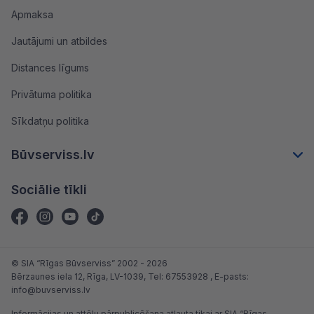
Apmaksa
Jautājumi un atbildes
Distances līgums
Privātuma politika
Sīkdatņu politika
Būvserviss.lv
Sociālie tīkli
© SIA “Rīgas Būvserviss” 2002 - 2026
Bērzaunes iela 12, Rīga, LV-1039
, Tel:
67553928
, E-pasts:
info@buvserviss.lv
Informācijas un attēlu pārpublicēšana atļauta tikai ar SIA “Rīgas