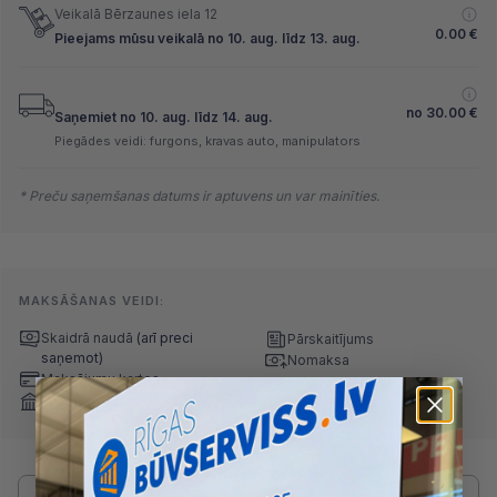
Veikalā Bērzaunes iela 12
0.00
€
Pieejams mūsu veikalā no 10. aug. līdz 13. aug.
no
30.00
€
Saņemiet no 10. aug. līdz 14. aug.
Piegādes veidi: furgons, kravas auto, manipulators
* Preču saņemšanas datums ir aptuvens un var mainīties.
MAKSĀŠANAS VEIDI:
Skaidrā naudā
(arī preci
Pārskaitījums
saņemot)
Nomaksa
Maksājumu kartes
Internetbankas