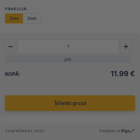
FRAKCIJA:
2mm
3mm
gab.
11.99
€
KOPĀ:
Ielikt grozā
Piegāde uz:
Rīga
SAŅEMŠANAS VEIDI: