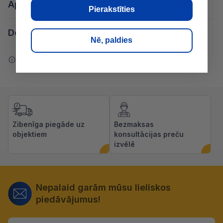
Apraksts
Pierakstīties
Dokumentācija
Nē, paldies
Ziņot par kļūdu saturā
Zibenīga piegāde uz
Bezmaksas
objektiem
konsultācijas preču
izvēlē
Nepalaid garām mūsu lieliskos
piedāvājumus!