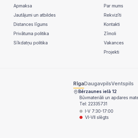
Apmaksa
Par mums
Jautājumi un atbildes
Rekvizīti
Distances līgums
Kontakti
Privātuma politika
Zīmoli
Sīkdatņu politika
Vakances
Projekti
Rīga
Daugavpils
Ventspils
Bērzaunes ielā 12
Būvmateriāli un apdares mater
Tel:
22335731
I-V 7:30-17:00
VI-VII slēgts