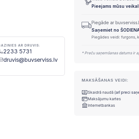
Pieejams mūsu veikal
Piegāde ar buvserviss.
Saņemiet no ŠODIENAS 
Piegādes veidi: furgons, 
SAZINIES AR DRUVIS:
2233 5731
* Preču saņemšanas datums ir ap
druvis@buvserviss.lv
MAKSĀŠANAS VEIDI:
Skaidrā naudā
(arī preci sa
Maksājumu kartes
Internetbankas