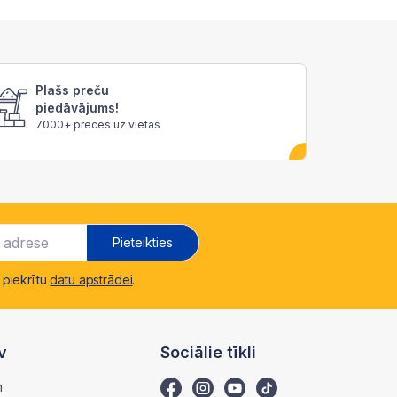
Plašs preču
piedāvājums!
7000+ preces uz vietas
Pieteikties
 piekrītu
datu apstrādei
.
v
Sociālie tīkli
m