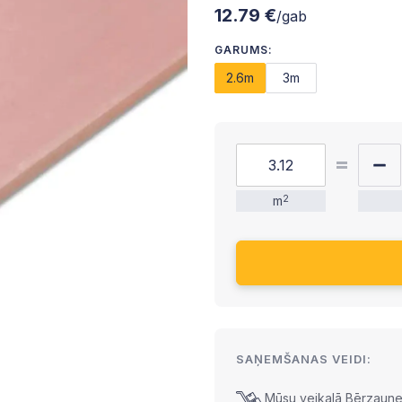
12.79 €
/gab
GARUMS:
2.6m
3m
m
2
SAŅEMŠANAS VEIDI:
Mūsu veikalā Bērzaunes