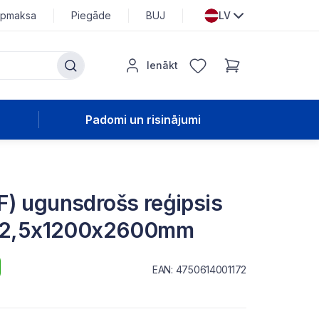
pmaksa
Piegāde
BUJ
LV
Ienākt
Padomi un risinājumi
) ugunsdrošs reģipsis
 12,5x1200x2600mm
EAN: 4750614001172