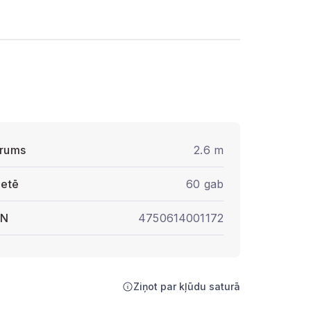
rums
2.6 m
letē
60 gab
AN
4750614001172
Ziņot par kļūdu saturā