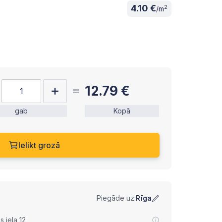
4.10 €
2
/m
12.79
€
gab
Kopā
Ielikt grozā
Piegāde uz:
Rīga
 iela 12