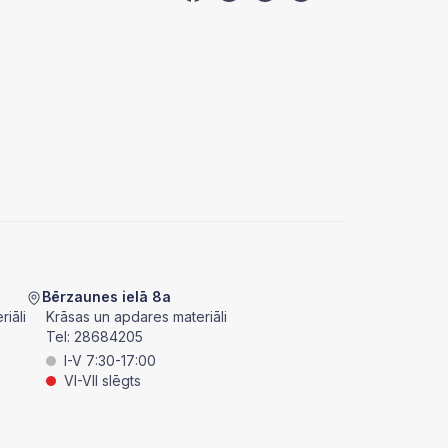
Bērzaunes ielā 8a
iāli
Krāsas un apdares materiāli
Tel:
28684205
I-V 7:30-17:00
VI-VII slēgts