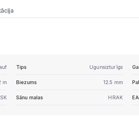
ācija
auf
Tips
Ugunsizturīgs
Ga
2 m
Biezums
12.5 mm
Pa
SK
Sānu malas
HRAK
E