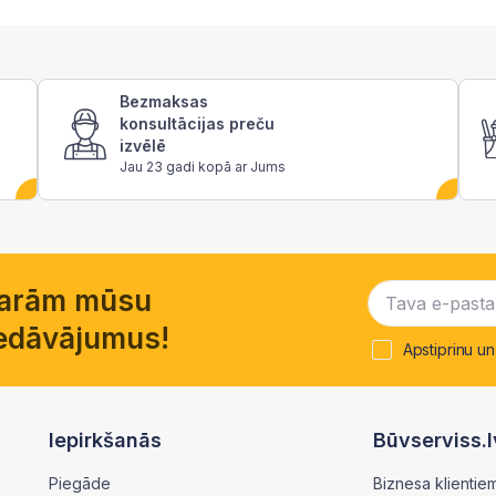
Bezmaksas
konsultācijas preču
izvēlē
Jau 23 gadi kopā ar Jums
garām mūsu
piedāvājumus!
Apstiprinu un
Iepirkšanās
Būvserviss.l
Piegāde
Biznesa klientie