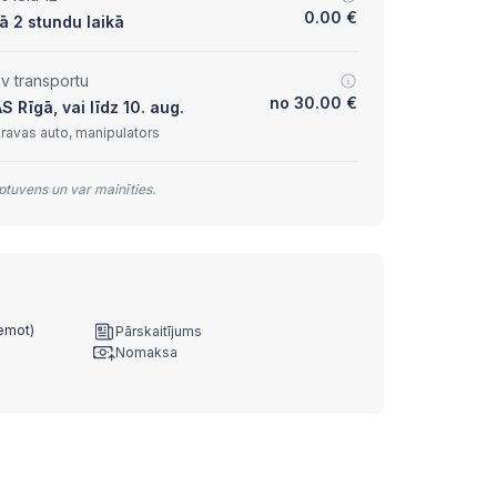
0.00
€
ā 2 stundu laikā
lv transportu
no
30.00
€
Rīgā, vai līdz 10. aug.
kravas auto, manipulators
tuvens un var mainīties.
ņemot)
Pārskaitījums
Nomaksa