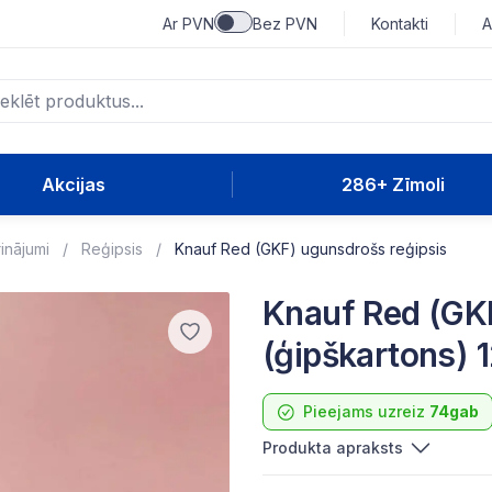
Ar PVN
Bez PVN
Kontakti
A
Akcijas
286+ Zīmoli
rinājumi
Reģipsis
Knauf Red (GKF) ugunsdrošs reģipsis
Knauf Red (GKF
(ģipškartons)
Pieejams uzreiz
74gab
Produkta apraksts