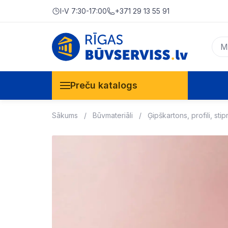
I-V 7:30-17:00
+371 29 13 55 91
Preču katalogs
Sākums
Būvmateriāli
Ģipškartons, profili, stip