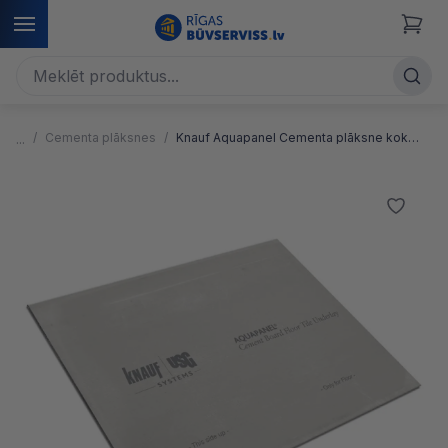
Cementa plāksnes
Knauf Aquapanel Cementa plāksne koka grīdas flīzēšanai