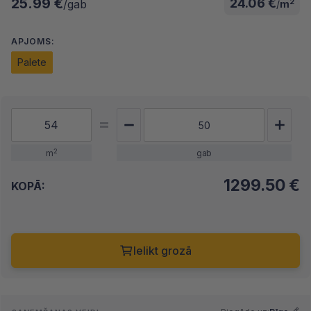
25.99 €
24.06 €
2
/gab
/
m
APJOMS:
Palete
2
m
gab
1299.50
€
KOPĀ:
Ielikt grozā