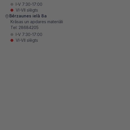
I-V 7:30-17:00
VI-VII slēgts
Bērzaunes ielā 8a
Krāsas un apdares materiāli
Tel:
28684205
I-V 7:30-17:00
VI-VII slēgts