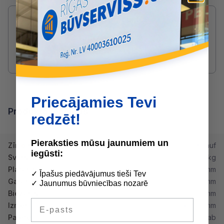
Radušies jautājumi par produktu?
SAZINIES AR DRUVIS:
2233 5731
druvis@buvserviss.lv
Priecājamies Tevi
Produkta īpašības
redzēt!
Pieraksties mūsu jaunumiem un
Zīmols
Knauf
iegūsti:
Svars
10 kg
Platums
900 mm
✓ Īpašus piedāvājumus tieši Tev
Garums
1200 mm
✓ Jaunumus būvniecības nozarē
Biezums
6 mm
E-pasts
Izmēri
900x1200 mm
Paletē
50 gab