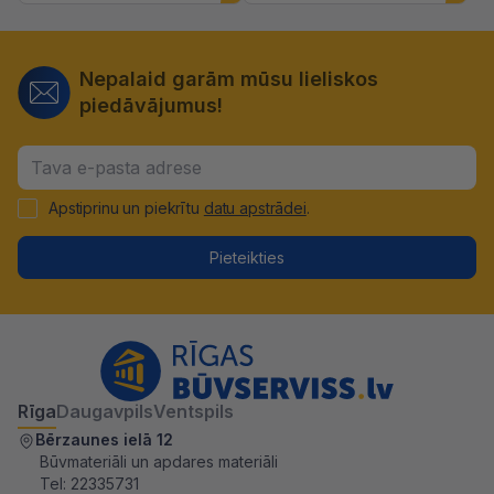
Nepalaid garām mūsu lieliskos
piedāvājumus!
Apstiprinu un piekrītu
datu apstrādei
.
Pieteikties
Rīga
Daugavpils
Ventspils
Bērzaunes ielā 12
Būvmateriāli un apdares materiāli
Tel:
22335731