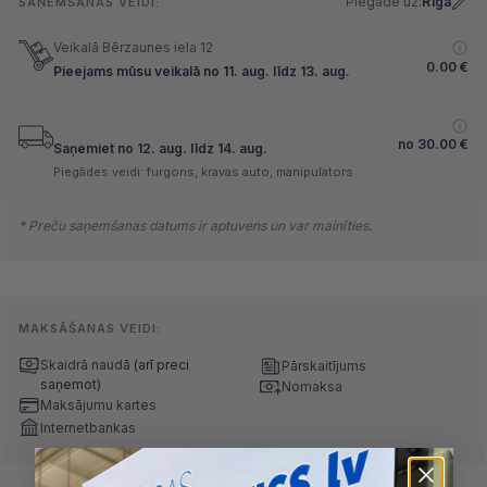
Piegāde uz:
Rīga
SAŅEMŠANAS VEIDI:
Veikalā Bērzaunes iela 12
0.00
€
Pieejams mūsu veikalā no 11. aug. līdz 13. aug.
no
30.00
€
Saņemiet no 12. aug. līdz 14. aug.
Piegādes veidi: furgons, kravas auto, manipulators
* Preču saņemšanas datums ir aptuvens un var mainīties.
MAKSĀŠANAS VEIDI:
Skaidrā naudā
(arī preci
Pārskaitījums
saņemot)
Nomaksa
Maksājumu kartes
Internetbankas