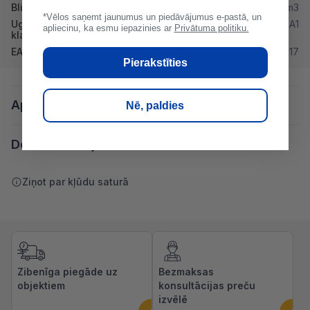
Blivums (kg/m3)
1250 kg/m3
*Vēlos saņemt jaunumus un piedāvājumus e-pastā, un
Ugunsdrošibas
A1
apliecinu, ka esmu iepazinies ar
Privātuma politiku.
klase
EAN
4260021862117
Pierakstīties
Apraksts
Nē, paldies
Dokumentācija
Ziņot par kļūdu saturā
Zibenīga piegāde uz
Bezmaksas
objektiem
konsultācijas preču
izvēlē