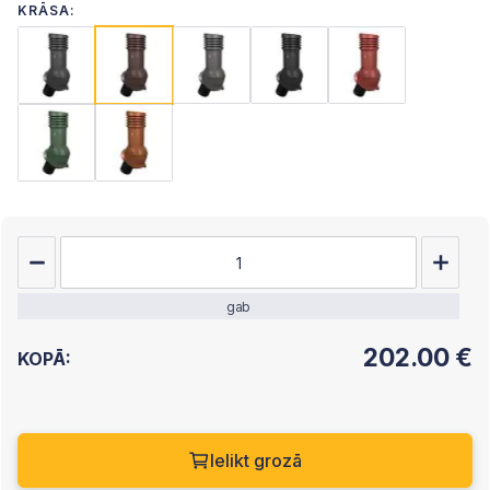
KRĀSA:
gab
202.00
€
KOPĀ:
Ielikt grozā