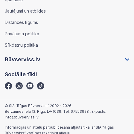
Jautājumi un atbildes
Distances līgums
Privātuma politika
Sīkdatņu politika
Būvserviss.lv
Sociālie tīkli
© SIA “Rīgas Būvserviss” 2002 - 2026
Bērzaunes iela 12, Rīga, LV-1039
, Tel:
67553928
, E-pasts:
info@buvserviss.lv
Informācijas un attēlu pārpublicēšana atļauta tikai ar SIA “Rīgas
Būvserviss” vadības rakstisku atļauju.