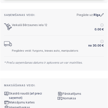
Piegāde uz:
Rīga
SAŅEMŠANAS VEIDI:
Veikalā Bērzaunes iela 12
0.00
€
no
30.00
€
Piegādes veidi: furgons, kravas auto, manipulators
* Preču saņemšanas datums ir aptuvens un var mainīties.
MAKSĀŠANAS VEIDI:
Skaidrā naudā
(arī preci
Pārskaitījums
saņemot)
Nomaksa
Maksājumu kartes
Internetbankas