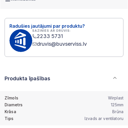
Radušies jautājumi par produktu?
SAZINIES AR DRUVIS:
2233 5731
druvis@buvserviss.lv
Produkta īpašības
Zīmols
Wirplast
Diametrs
125mm
Krāsa
Brūna
Tips
Izvads ar ventilatoru