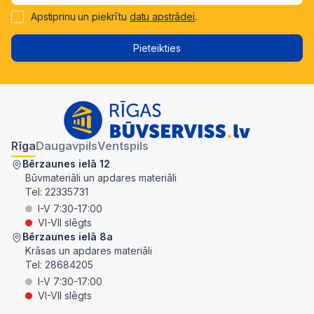
Apstiprinu un piekrītu
datu apstrādei
.
Pieteikties
Rīga
Daugavpils
Ventspils
Bērzaunes ielā 12
Būvmateriāli un apdares materiāli
Tel:
22335731
I-V 7:30-17:00
VI-VII slēgts
Bērzaunes ielā 8a
Krāsas un apdares materiāli
Tel:
28684205
I-V 7:30-17:00
VI-VII slēgts