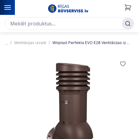
Ventilācijas izvadi
Wirplast Perfekta EVO E28 Ventilācijas izvads ar elektrisko ventilatoru, D125mm