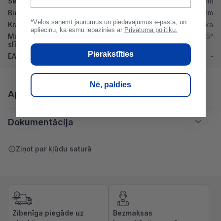
Sedzošais platums
1100 mm
Biezums
0.5 mm
*Vēlos saņemt jaunumus un piedāvājumus e-pastā, un
Krāsa
Tumši pelēka
apliecinu, ka esmu iepazinies ar
Privātuma politiku.
Minimālais jumta
15°
slīpums
Pierakstīties
EAN
-
Nē, paldies
Apraksts
Dokumentācija
Ziņot par kļūdu saturā
Zibenīga piegāde uz
Bezmaksas