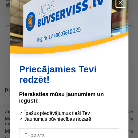
Internetbankas
Radušies jautājumi par produktu?
SAZINIES AR DRUVIS:
2233 5731
druvis@buvserviss.lv
Priecājamies Tevi
redzēt!
Produkta īpašības
Pieraksties mūsu jaunumiem un
iegūsti:
Zīmols
Toode
✓ Īpašus piedāvājumus tieši Tev
Maksimālais
8000 mm
✓ Jaunumus būvniecības nozarē
garums
E-pasts
Minimālais garums
800 mm