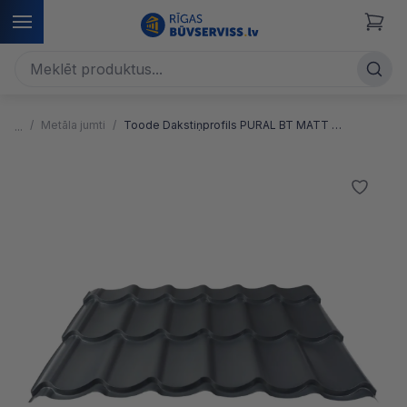
Metāla jumti
Toode Dakstiņprofils PURAL BT MATT metāla jumta segums