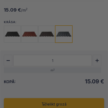
15.09 €
2
/m
KRĀSA:
2
m
15.09
€
KOPĀ:
Ielikt grozā