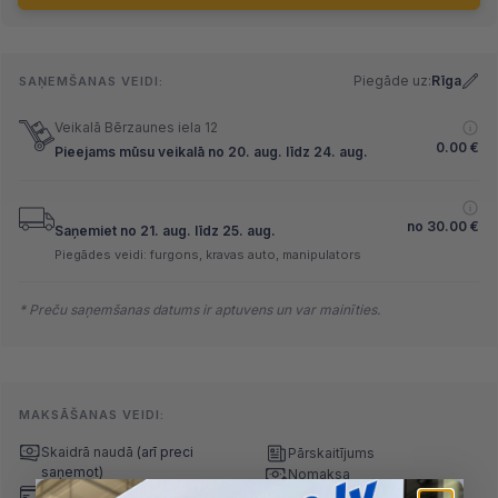
Piegāde uz:
Rīga
SAŅEMŠANAS VEIDI:
Veikalā Bērzaunes iela 12
0.00
€
Pieejams mūsu veikalā no 20. aug. līdz 24. aug.
no
30.00
€
Saņemiet no 21. aug. līdz 25. aug.
Piegādes veidi: furgons, kravas auto, manipulators
* Preču saņemšanas datums ir aptuvens un var mainīties.
MAKSĀŠANAS VEIDI:
Skaidrā naudā
(arī preci
Pārskaitījums
saņemot)
Nomaksa
Maksājumu kartes