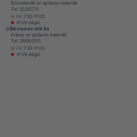
Būvmateriāli un apdares materiāli
Tel:
22335731
I-V 7:30-17:00
VI-VII slēgts
Bērzaunes ielā 8a
Krāsas un apdares materiāli
Tel:
28684205
I-V 7:30-17:00
VI-VII slēgts