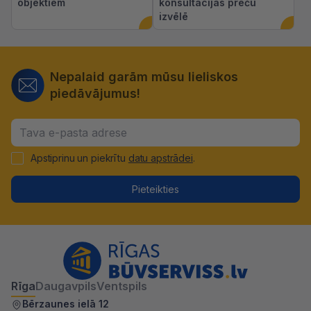
objektiem
konsultācijas preču
izvēlē
Nepalaid garām mūsu lieliskos
piedāvājumus!
Apstiprinu un piekrītu
datu apstrādei
.
Pieteikties
Rīga
Daugavpils
Ventspils
Bērzaunes ielā 12