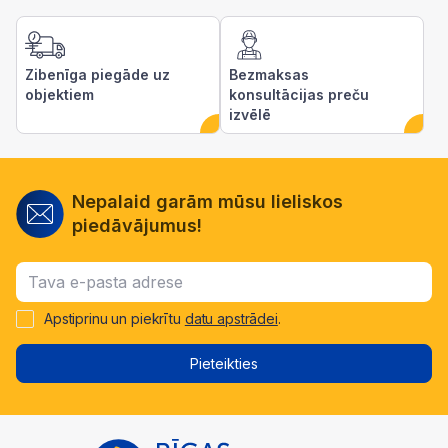
Zibenīga piegāde uz
Bezmaksas
objektiem
konsultācijas preču
izvēlē
Nepalaid garām mūsu lieliskos
piedāvājumus!
Apstiprinu un piekrītu
datu apstrādei
.
Pieteikties