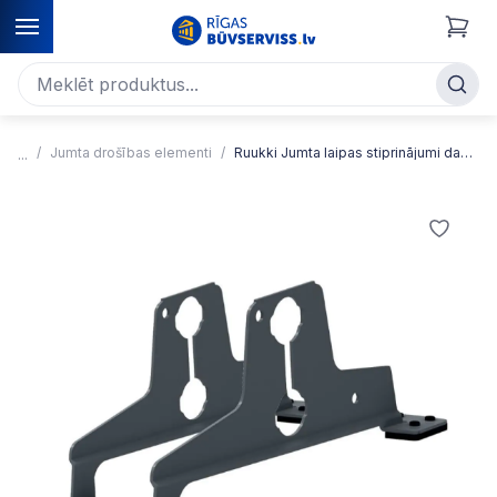
Jumta drošības elementi
Ruukki Jumta laipas stiprinājumi dakstiņvieda profiliem