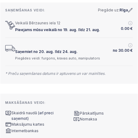
Piegāde uz:
Rīga
SAŅEMŠANAS VEIDI:
Veikalā Bērzaunes iela 12
0.00
€
Pieejams mūsu veikalā no 19. aug. līdz 21. aug.
no
30.00
€
Saņemiet no 20. aug. līdz 24. aug.
Piegādes veidi: furgons, kravas auto, manipulators
* Preču saņemšanas datums ir aptuvens un var mainīties.
MAKSĀŠANAS VEIDI:
Skaidrā naudā
(arī preci
Pārskaitījums
saņemot)
Nomaksa
Maksājumu kartes
Internetbankas