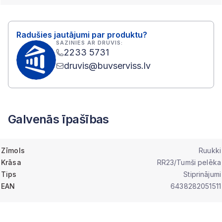
Radušies jautājumi par produktu?
SAZINIES AR DRUVIS:
2233 5731
druvis@buvserviss.lv
Galvenās īpašības
Zīmols
Ruukki
Krāsa
RR23/Tumši pelēka
Tips
Stiprinājumi
EAN
6438282051511