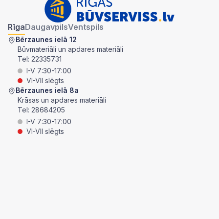
Rīga
Daugavpils
Ventspils
Bērzaunes ielā 12
Būvmateriāli un apdares materiāli
Tel:
22335731
I-V 7:30-17:00
VI-VII slēgts
Bērzaunes ielā 8a
Krāsas un apdares materiāli
Tel:
28684205
I-V 7:30-17:00
VI-VII slēgts