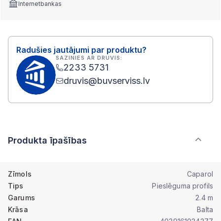
Internetbankas
Radušies jautājumi par produktu?
SAZINIES AR DRUVIS:
2233 5731
druvis@buvserviss.lv
Produkta īpašības
Zīmols
Caparol
Tips
Pieslēguma profils
Garums
2.4 m
Krāsa
Balta