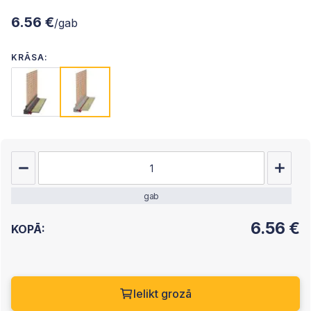
6.56 €
/gab
KRĀSA:
gab
6.56
€
KOPĀ:
Ielikt grozā