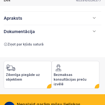
EAN
4039161034377
Apraksts
Dokumentācija
Ziņot par kļūdu saturā
Zibenīga piegāde uz
Bezmaksas
objektiem
konsultācijas preču
izvēlē
Nepalaid garām mūsu lieliskos