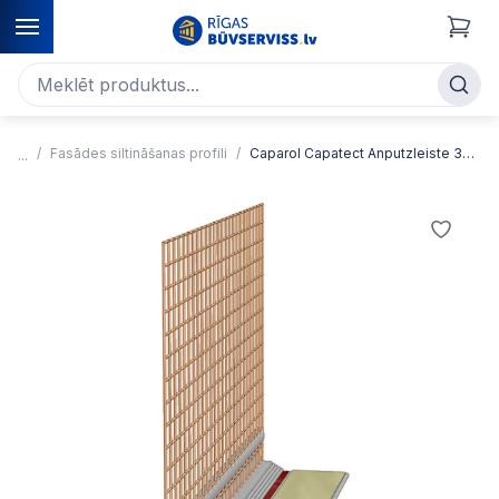
Fasādes siltināšanas profili
Caparol Capatect Anputzleiste 3D SLIM Kustības absorbējošs pieslēguma profils logiem un durvīm