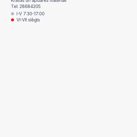
Krāsas un apdares materiāli
Tel:
28684205
I-V 7:30-17:00
VI-VII slēgts