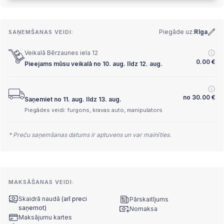
Piegāde uz:
Rīga
SAŅEMŠANAS VEIDI:
Veikalā Bērzaunes iela 12
0.00
€
Pieejams mūsu veikalā no 10. aug. līdz 12. aug.
no
30.00
€
Saņemiet no 11. aug. līdz 13. aug.
Piegādes veidi: furgons, kravas auto, manipulators
* Preču saņemšanas datums ir aptuvens un var mainīties.
MAKSĀŠANAS VEIDI:
Skaidrā naudā
(arī preci
Pārskaitījums
saņemot)
Nomaksa
Maksājumu kartes