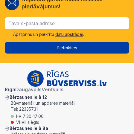
piedāvājumus!
Apstiprinu un piekrītu
datu apstrādei
.
Pieteikties
Rīga
Daugavpils
Ventspils
Bērzaunes ielā 12
Būvmateriāli un apdares materiāli
Tel:
22335731
I-V 7:30-17:00
VI-VII slēgts
Bērzaunes ielā 8a